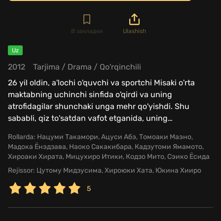
В закладки
Ulashish
Uz
2012
Tarjima
/
Drama
/
Qo'rqinchili
26 yil oldin, a'lochi o'quvchi va sportchi Misaki o'rta
maktabning uchinchi sinfida o'qirdi va uning
atrofidagilar shunchaki unga mehr qo'yishdi. Shu
sababli, qiz to'satdan vafot etganida, uning
…
Rollarda:
Нацуми Такамори, Ацуси Абэ, Томоаки Маэно,
Мадока Ёнэдзава, Наоко Сакакибара, Кадзутоми Ямамото,
Хироаки Хирата, Мицухиро Итики, Кодзо Мито, Сэико Ёсида
Rejissor:
Цутому Мидзусима, Хироюки Хата, Юкина Хииро
5