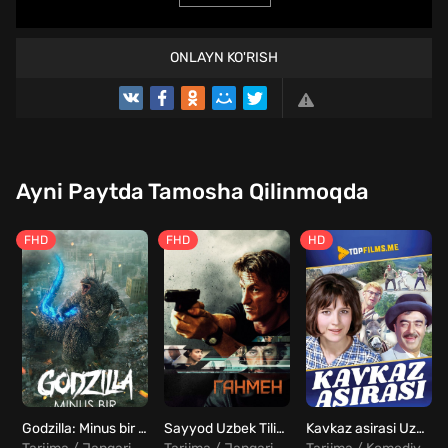
ONLAYN KO'RISH
Ayni Paytda Tamosha Qilinmoqda
FHD
FHD
HD
Godzilla: Minus bir Uzbek Tilida
Sayyod Uzbek Tilida
Kavkaz asirasi Uzbek tilida