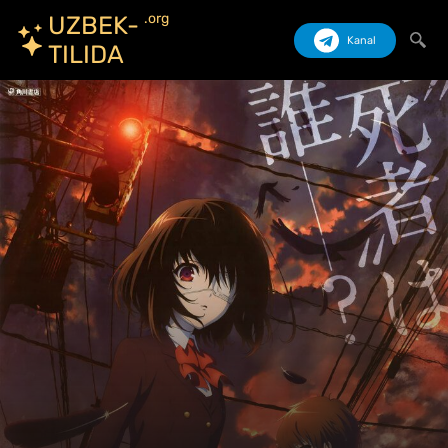
.org
UZBEK-
Kanal
TILIDA
Izlash