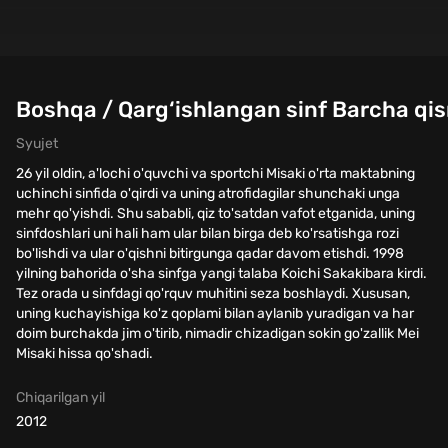
Boshqa / Qarg‘ishlangan sinf Barcha qis
Syujet
26 yil oldin, a'lochi o'quvchi va sportchi Misaki o'rta maktabning
uchinchi sinfida o'qirdi va uning atrofidagilar shunchaki unga
mehr qo'yishdi. Shu sababli, qiz to'satdan vafot etganida, uning
sinfdoshlari uni hali ham ular bilan birga deb ko'rsatishga rozi
bo'lishdi va ular o'qishni bitirgunga qadar davom etishdi. 1998
yilning bahorida o'sha sinfga yangi talaba Koichi Sakakibara kirdi.
Tez orada u sinfdagi qo'rquv muhitini seza boshlaydi. Xususan,
uning kuchayishiga ko'z qoplami bilan aylanib yuradigan va har
doim burchakda jim o'tirib, nimadir chizadigan sokin go'zallik Mei
Misaki hissa qo'shadi.
Chiqarilgan yil
2012