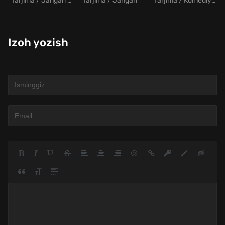
Tarjima / Jangari / Drama / Fantastika
Tarjima / Jangari
Tarjima / Komediya / Melodrama / Sarguzasht
Izoh yozish