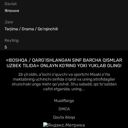
Davlat
Япония
Janr
Tarjima / Drama / Qo'rqinchili
Reyting
5
«BOSHQA / QARG‘ISHLANGAN SINF BARCHA QISMLAR
UZBEK TILIDA» ONLAYN KO'RING YOKI YUKLAB OLING!
26 yil oldin, a'lochi o'quvchi va sportchi Misaki o'rta
maktabning uchinchi sinfida o'qirdi va uning atrofidagilar
shunchaki unga mehr qo'yishdi. Shu sababli, qiz to'satdan
vafot etganida, uning...
Mualiflarga
DMCA
Qayta Aloqa