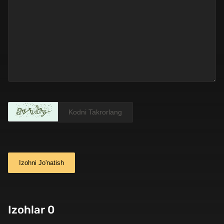
Izohni Jo'natish
Izohlar 0