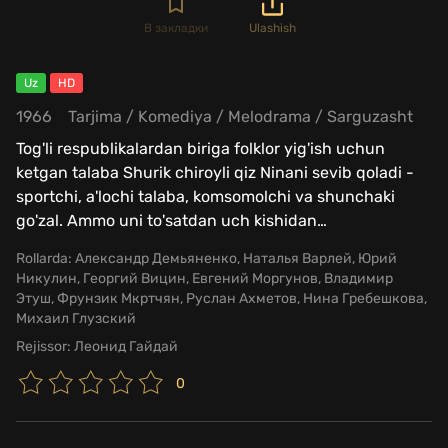
В закладки
Ulashish
Uz
HD
1966
Tarjima
/
Komediya
/
Melodrama
/
Sarguzasht
Tog'li respublikalardan biriga folklor yig'ish uchun
ketgan talaba Shurik chiroyli qiz Ninani sevib qoladi -
sportchi, a'lochi talaba, komsomolchi va shunchaki
go'zal. Ammo uni to'satdan uch kishidan
…
Rollarda:
Александр Демьяненко, Наталья Варлей, Юрий
Никулин, Георгий Вицин, Евгений Моргунов, Владимир
Этуш, Фрунзик Мкртчян, Руслан Ахметов, Нина Гребешкова,
Михаил Глузский
Rejissor:
Леонид Гайдай
0