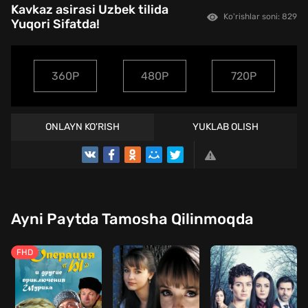
Kavkaz asirasi Uzbek tilida
Ko'rishlar soni: 829
Yuqori Sifatda!
360P
480P
720P
ONLAYN KO'RISH
YUKLAB OLISH
TREYLER
Ayni Paytda Tamosha Qilinmoqda
FHD