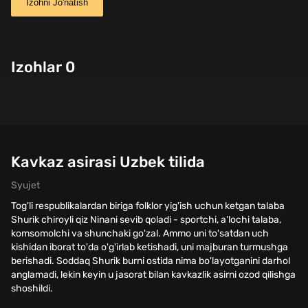
Izohni Jo'natish
Izohlar 0
Kavkaz asirasi Uzbek tilida
Syujet
Tog'li respublikalardan biriga folklor yig'ish uchun ketgan talaba
Shurik chiroyli qiz Ninani sevib qoladi - sportchi, a'lochi talaba,
komsomolchi va shunchaki go'zal. Ammo uni to'satdan uch
kishidan iborat to'da o'g'irlab ketishadi, uni majburan turmushga
berishadi. Soddaq Shurik burni ostida nima bo'layotganini darhol
anglamadi, lekin keyin u jasorat bilan kavkazlik asirni ozod qilishga
shoshildi.