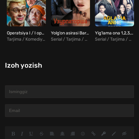
Operatsiya I / I operatsiyasi/ Shurikning yangi sarguzashtlari Uzbek tilida
Yolg’on asirasi Barcha qismlar Uzbek Tilida
Yig'lama ona 1,2,3,4.....10 qismlar Turk serial Uzbek tilida HD
Tarjima / Komediya / Melodrama
Serial / Tarjima / Drama / Melodrama
Serial / Tarjima / Drama / Turk
Izoh yozish