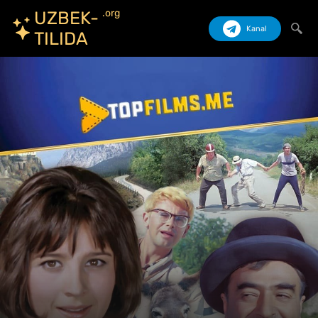
.org
UZBEK-
Kanal
TILIDA
Izlash