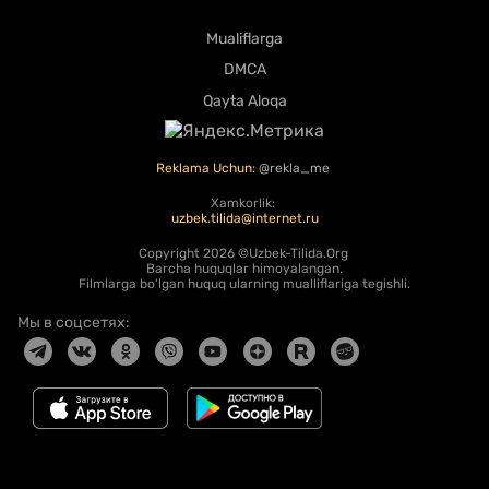
Mualiflarga
DMCA
Qayta Aloqa
Reklama Uchun:
@rekla_me
Xamkorlik:
uzbek.tilida@internet.ru
Copyright
2026 ©Uzbek-Tilida.Org
Barcha huquqlar himoyalangan.
Filmlarga bo'lgan huquq ularning mualliflariga tegishli.
Мы в соцсетях: