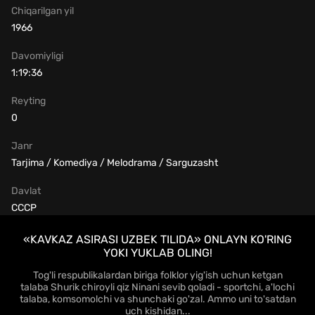
Chiqarilgan yil
1966
Davomiyligi
1:19:36
Reyting
0
Janr
Tarjima / Komediya / Melodrama / Sarguzasht
Davlat
СССР
«KAVKAZ ASIRASI UZBEK TILIDA» ONLAYN KO'RING
YOKI YUKLAB OLING!
Tog'li respublikalardan biriga folklor yig'ish uchun ketgan
talaba Shurik chiroyli qiz Ninani sevib qoladi - sportchi, a'lochi
talaba, komsomolchi va shunchaki go'zal. Ammo uni to'satdan
uch kishidan...