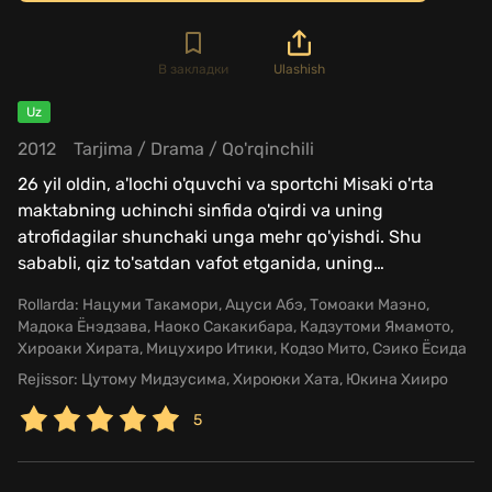
В закладки
Ulashish
Uz
2012
Tarjima
/
Drama
/
Qo'rqinchili
26 yil oldin, a'lochi o'quvchi va sportchi Misaki o'rta
maktabning uchinchi sinfida o'qirdi va uning
atrofidagilar shunchaki unga mehr qo'yishdi. Shu
sababli, qiz to'satdan vafot etganida, uning
…
Rollarda:
Нацуми Такамори, Ацуси Абэ, Томоаки Маэно,
Мадока Ёнэдзава, Наоко Сакакибара, Кадзутоми Ямамото,
Хироаки Хирата, Мицухиро Итики, Кодзо Мито, Сэико Ёсида
Rejissor:
Цутому Мидзусима, Хироюки Хата, Юкина Хииро
5