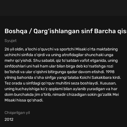
Boshqa / Qarg‘ishlangan sinf Barcha qis
Syujet
26 yil oldin, a'lochi o'quvchi va sportchi Misaki o'rta maktabning
uchinchi sinfida o'qirdi va uning atrofidagilar shunchaki unga
mehr qo'yishdi. Shu sababli, qiz to'satdan vafot etganida, uning
sinfdoshlari uni hali ham ular bilan birga deb ko'rsatishga rozi
bo'lishdi va ular o'qishni bitirgunga qadar davom etishdi. 1998
yilning bahorida o'sha sinfga yangi talaba Koichi Sakakibara kirdi.
Tez orada u sinfdagi qo'rquv muhitini seza boshlaydi. Xususan,
uning kuchayishiga ko'z qoplami bilan aylanib yuradigan va har
doim burchakda jim o'tirib, nimadir chizadigan sokin go'zallik Mei
Misaki hissa qo'shadi.
Chiqarilgan yil
2012