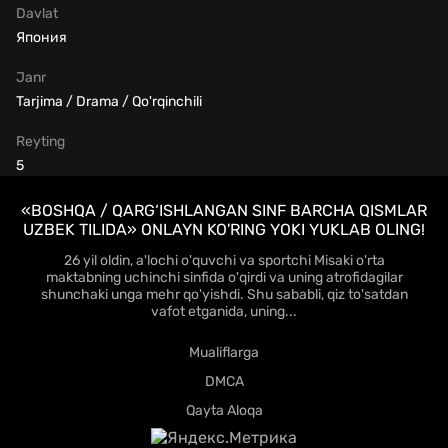
Davlat
Япония
Janr
Tarjima / Drama / Qo'rqinchili
Reyting
5
«BOSHQA / QARG‘ISHLANGAN SINF BARCHA QISMLAR
UZBEK TILIDA» ONLAYN KO'RING YOKI YUKLAB OLING!
26 yil oldin, a'lochi o'quvchi va sportchi Misaki o'rta
maktabning uchinchi sinfida o'qirdi va uning atrofidagilar
shunchaki unga mehr qo'yishdi. Shu sababli, qiz to'satdan
vafot etganida, uning...
Mualiflarga
DMCA
Qayta Aloqa