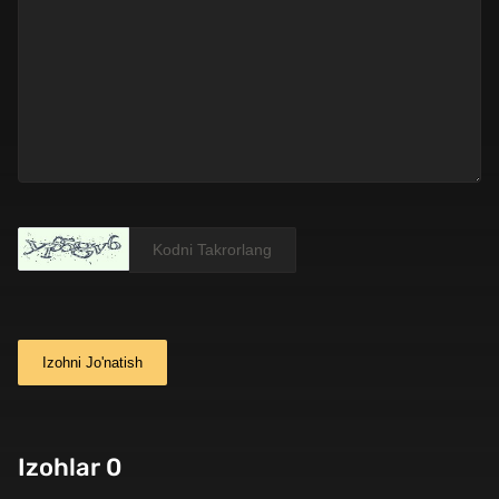
Izohni Jo'natish
Izohlar 0