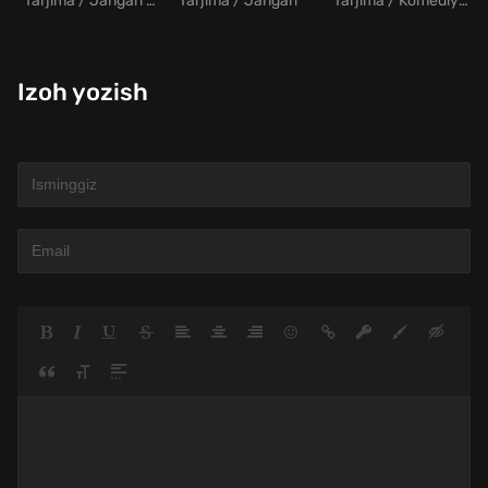
Tarjima / Jangari / Drama / Fantastika
Tarjima / Jangari
Tarjima / Komediya / Melodrama / Sarguzasht
Izoh yozish