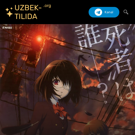
.org
UZBEK-
Kanal
TILIDA
Izlash