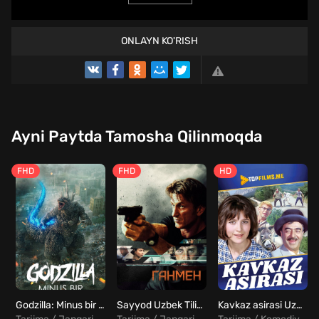
ONLAYN KO'RISH
Ayni Paytda Tamosha Qilinmoqda
FHD
FHD
HD
Godzilla: Minus bir Uzbek Tilida
Sayyod Uzbek Tilida
Kavkaz asirasi Uzbek tilida