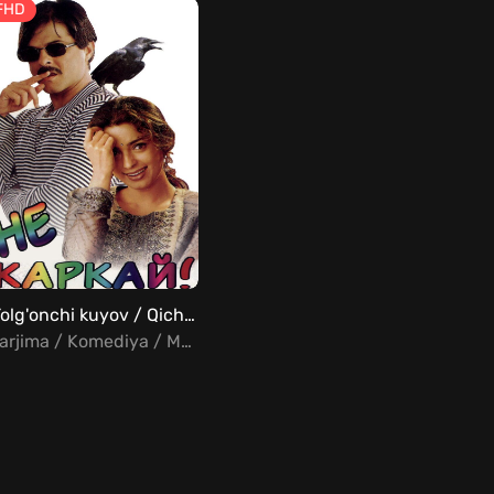
FHD
Yolg'onchi kuyov / Qichqirmang! / Agar yolg'on gapirsangiz, qarg'a sizni tishlaydi Uzbek Tilida
Tarjima / Komediya / Melodrama / Hind