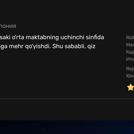
пония
Misaki o'rta maktabning uchinchi sinfida
Rol
Маэ
nga mehr qo'yishdi. Shu sababli, qiz
Ка
Ити
Rej
Юк