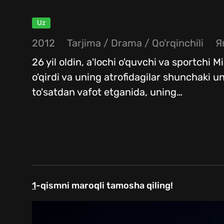
Uz
2012
Tarjima
/
Drama
/
Qo'rqinchili
Я
26 yil oldin, a'lochi o'quvchi va sportchi 
o'qirdi va uning atrofidagilar shunchaki u
to'satdan vafot etganida, uning
…
1
-qismni maroqli tamosha qiling!