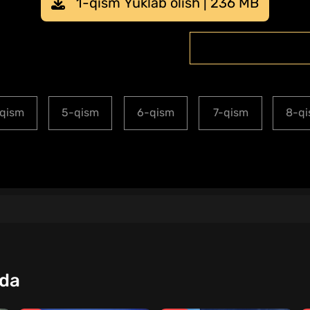
1-qism Yuklab olish | 236 MB
qism
5-qism
6-qism
7-qism
8-q
qda