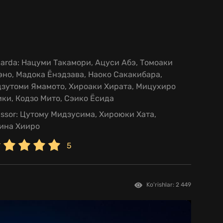
larda:
Нацуми Такамори, Ацуси Абэ, Томоаки
но, Мадока Ёнэдзава, Наоко Сакакибара,
дзутоми Ямамото, Хироаки Хирата, Мицухиро
ки, Кодзо Мито, Сэико Ёсида
issor:
Цутому Мидзусима, Хироюки Хата,
ина Хииро
5
Ko'rishlar: 2 449