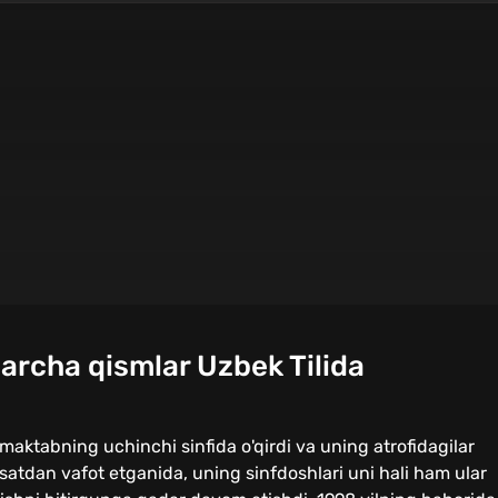
archa qismlar Uzbek Tilida
ta maktabning uchinchi sinfida o'qirdi va uning atrofidagilar
satdan vafot etganida, uning sinfdoshlari uni hali ham ular