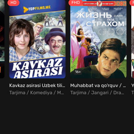
HD
FHD
16+
Kavkaz asirasi Uzbek tilida
Muhabbat va qo'rquv / Qo'rquv ostonasida Uzbek tilida
Tarjima / Komediya / Melodrama / Sarguzasht
Tarjima / Jangari / Drama / Melodrama / Hind