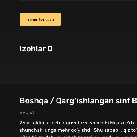
Izohni Jo'natish
Izohlar 0
Boshqa / Qarg‘ishlangan sinf B
Syujet
26 yil oldin, a'lochi o'quvchi va sportchi Misaki o'r
shunchaki unga mehr qo'yishdi. Shu sababli, qiz to'