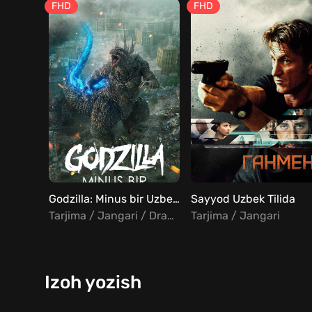
FHD
FHD
Godzilla: Minus bir Uzbek Tilida
Sayyod Uzbek Tilida
Tarjima / Jangari / Drama / Fantastika
Tarjima / Jangari
Izoh yozish