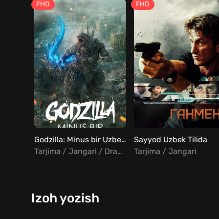
FHD
FHD
Godzilla: Minus bir Uzbek Tilida
Sayyod Uzbek Tilida
Tarjima / Jangari / Drama / Fantastika
Tarjima / Jangari
Izoh yozish