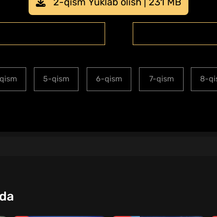
2-qism Yuklab olish | 231 MB
qism
5-qism
6-qism
7-qism
8-q
qda