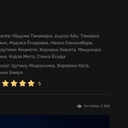
larda:
Нацуми Такамори, Ацуси Абэ, Томоаки
но, Мадока Ёнэдзава, Наоко Сакакибара,
дзутоми Ямамото, Хироаки Хирата, Мицухиро
ки, Кодзо Мито, Сэико Ёсида
issor:
Цутому Мидзусима, Хироюки Хата,
ина Хииро
5
Ko'rishlar: 2 434