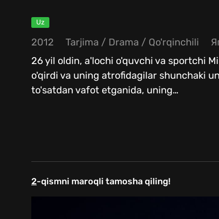
Uz
2012
Tarjima
/
Drama
/
Qo'rqinchili
Я
26 yil oldin, a'lochi o'quvchi va sportchi 
o'qirdi va uning atrofidagilar shunchaki u
to'satdan vafot etganida, uning
…
2
-qismni maroqli tamosha qiling!