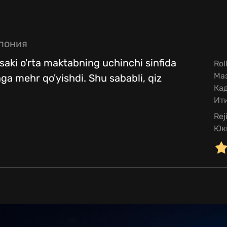
пония
Misaki o'rta maktabning uchinchi sinfida
Rol
Маэ
nga mehr qo'yishdi. Shu sababli, qiz
Ка
Ити
Rej
Юк