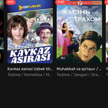
HD
FHD
16+
Kavkaz asirasi Uzbek tilida
Muhabbat va qo'rquv / Qo'rquv ostonasida Uzbek tilida
Tarjima / Komediya / Melodrama / Sarguzasht
Tarjima / Jangari / Drama / Melodrama / Hind