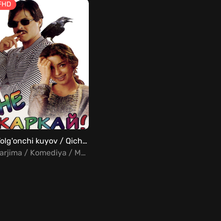
FHD
Yolg'onchi kuyov / Qichqirmang! / Agar yolg'on gapirsangiz, qarg'a sizni tishlaydi Uzbek Tilida
Tarjima / Komediya / Melodrama / Hind