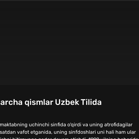
archa qismlar Uzbek Tilida
ta maktabning uchinchi sinfida o'qirdi va uning atrofidagilar
satdan vafot etganida, uning sinfdoshlari uni hali ham ular