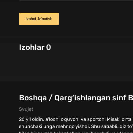
Izohni Jo'natish
Izohlar 0
Boshqa / Qarg‘ishlangan sinf B
Syujet
26 yil oldin, a'lochi o'quvchi va sportchi Misaki o'r
shunchaki unga mehr qo'yishdi. Shu sababli, qiz to'