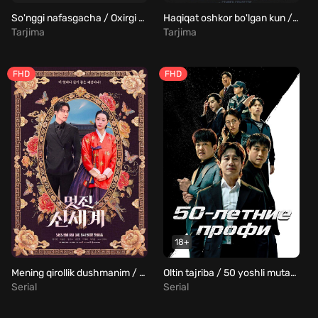
So'nggi nafasgacha / Oxirgi nafasgacha / Oxirgi turgacha Uzbek Tilida
Haqiqat oshkor bo'lgan kun / Ta'sir qilish kuni / Sirlar ochiladigan kun Uzbek Tilida
Tarjima
Tarjima
FHD
FHD
18+
Mening qirollik dushmanim / Mening qirollik raqibim Barcha qismlar Uzbek Tilida
Oltin tajriba / 50 yoshli mutaxassislar Barcha qismlar Uzbek Tilida
Serial
Serial