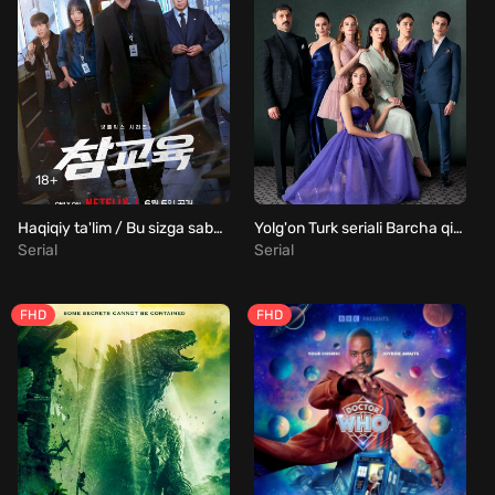
18+
Haqiqiy ta'lim / Bu sizga saboq bo'lsin Barcha qismlar Uzbek Tilida
Yolg'on Turk seriali Barcha qismlar Uzbek Tilida
Serial
Serial
FHD
FHD