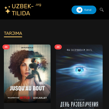
.org
UZBEK-
Kanal
TILIDA
Izlash
TARJIMA
4K
4K