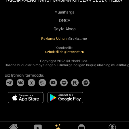
TARJIMA-ENG YANGI TARJIMA KINOLAR UZBEK TILIDA!
Mualiflarga
DMCA
Qayta Aloqa
Reklama Uchun:
@rekla_me
Xamkorlik:
uzbek.tilida@internet.ru
Copyright
2026 ©UzbekTilida.
Barcha huquqlar himoyalangan. Filmlarga bo'lgan huquq ularning mualliflariga
Biz Ijtimoiy tarmoqda: