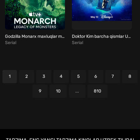
Godzilla Monarx maxluqlar merosi barcha qismlar Uzbek tilida
Doktor Kim barcha qismlar Uzbek tilida
Serial
Serial
1
2
3
4
5
6
7
8
9
10
...
810