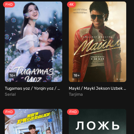
FHD
4K
16+
18+
Tugamas yoz / Yorqin yoz / Yonayotgan yoz Barcha qismlar Uzbek Tilida
Maykl / Maykl Jekson Uzbek Tilida
Serial
Tarjima
FHD
FHD