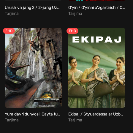
Urush va jang 2 / 2-jang Uzbek Tilida
O'yin / O'yinni o'zgartirish / O'yin almashtirgich Uzbek Tilida
Tarjima
Tarjima
FHD
FHD
Yura davri dunyosi: Qayta tug'ilish Uzbek Tilida
Ekipaj / Styuardessalar Uzbek Tilida
Tarjima
Tarjima