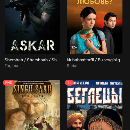
12+
Shershoh / Shershaah / Shershax Uzbek tilida
Muhabbat tafti / Bu sevgini qanday nomlash mumkin? Barcha qismlar Uzbek Tilida
Tarjima
Serial
FHD
4K