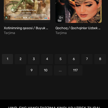
0+
Xotinimning qasosi / Buyuk Singx Sahob Uzbek Tilida
Qochoq / Qochqinlar Uzbek Tilida
Tarjima
Tarjima
1
2
3
4
5
6
7
8
9
10
...
117