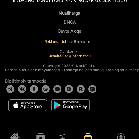
HIND-ENG YANGI TARJIMA KINOLAR UZBEK TILIDA!
Mualiflarga
DMCA
Qayta Aloqa
Reklama Uchun:
@rekla_me
Xamkorlik:
uzbek.tilida@internet.ru
Copyright
2026 ©UzbekTilida.
Barcha huquqlar himoyalangan. Filmlarga bo'lgan huquq ularning mualliflariga
Biz Ijtimoiy tarmoqda: