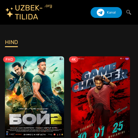
.org
UZBEK-
Kanal
TILIDA
Izlash
HIND
FHD
4K