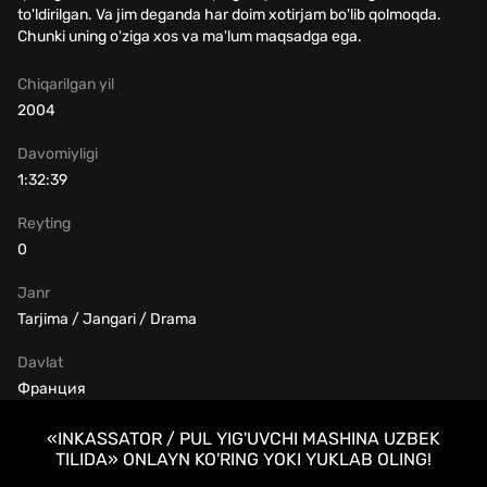
to'ldirilgan. Va jim deganda har doim xotirjam bo'lib qolmoqda.
Chunki uning o'ziga xos va ma'lum maqsadga ega.
Chiqarilgan yil
2004
Davomiyligi
1:32:39
Reyting
0
Janr
Tarjima / Jangari / Drama
Davlat
Франция
«INKASSATOR / PUL YIG'UVCHI MASHINA UZBEK
TILIDA» ONLAYN KO'RING YOKI YUKLAB OLING!