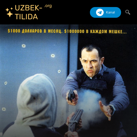
.org
UZBEK-
Kanal
TILIDA
Izlash