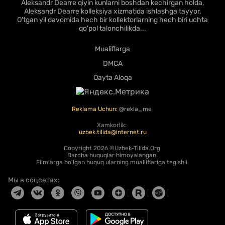
Aleksandr Dearre qiyin kunlarni boshdan kechirgan holda,
Aleksandr Dearre kolleksiya xizmatida ishlashga tayyor.
O'tgan yil davomida hech bir kollektorlarning hech biri uchta
qo'pol talonchilikda...
Mualiflarga
DMCA
Qayta Aloqa
Reklama Uchun:
@rekla_me
Xamkorlik:
uzbek.tilida@internet.ru
Copyright
2026 ©Uzbek-Tilida.Org
Barcha huquqlar himoyalangan.
Filmlarga bo'lgan huquq ularning mualliflariga tegishli.
Мы в соцсетях: