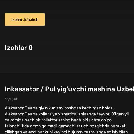
Izohni Jo'natish
Izohlar 0
Inkassator / Pul yig'uvchi mashina Uzbek
Syujet
Aleksandr Dearre qiyin kunlarni boshdan kechirgan holda,
Aleksandr Dearre kolleksiya xizmatida ishlashga tayyor. O'tgan yil
davomida hech bir kollektorlarning hech biri uchta qo'pol
talonchilikda omon qolmadi, qaroqchilar uch bosqichda harakat
qilishgan va endi har kuni keyingi hujumni tashvishga solish bilan