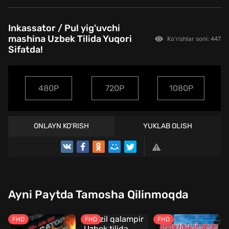
Inkassator / Pul yig'uvchi
mashina Uzbek Tilida Yuqori
Ko'rishlar soni: 447
Sifatda!
480P
720P
1080P
ONLAYN KO'RISH
YUKLAB OLISH
Ayni Paytda Tamosha Qilinmoqda
FHD
FHD
FHD