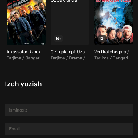
16+
12+
Inkassator Uzbek tilida
Qizil qalampir Uzbek tilida
Vertikal chegara / Tikka / Ikki yo'l adog'i Uzbek Tilida
Tarjima / Jangari
Tarjima / Drama / Hind
Tarjima / Jangari / Drama / Sarguzasht
Izoh yozish