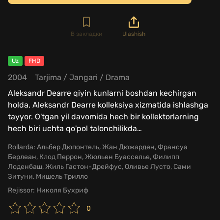
В закладки
Ulashish
Uz
FHD
2004
Tarjima
/
Jangari
/
Drama
Aleksandr Dearre qiyin kunlarni boshdan kechirgan
holda, Aleksandr Dearre kolleksiya xizmatida ishlashga
tayyor. O'tgan yil davomida hech bir kollektorlarning
hech biri uchta qo'pol talonchilikda
…
Rollarda:
Альбер Дюпонтель, Жан Дюжарден, Франсуа
Берлеан, Клод Перрон, Жюльен Буасселье, Филипп
Лоденбаш, Жиль Гастон-Дрейфус, Оливье Лусто, Сами
Зитуни, Мишель Трилло
Rejissor:
Николя Бухриф
0