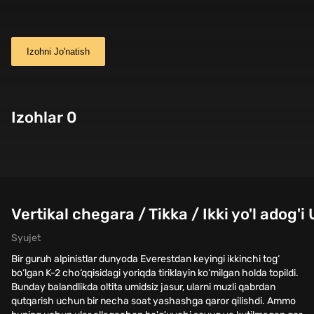
Izohni Jo'natish
Izohlar 0
Vertikal chegara / Tikka / Ikki yo'l adog'i
Syujet
Bir guruh alpinistlar dunyoda Everestdan keyingi ikkinchi tog‘
bo‘lgan K-2 cho‘qqisidagi yoriqda tiriklayin ko‘milgan holda topildi.
Bunday balandlikda oltita umidsiz jasur, ularni muzli qabrdan
qutqarish uchun bir necha soat yashashga qaror qilishdi. Ammo