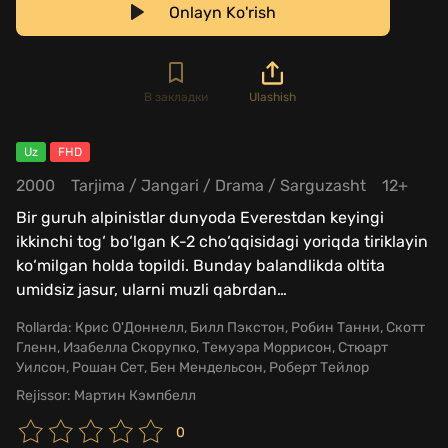
Onlayn Ko'rish
В закладки
Ulashish
Uz
FHD
2000
Tarjima
/
Jangari
/
Drama
/
Sarguzasht
12+
Bir guruh alpinistlar dunyoda Everestdan keyingi
ikkinchi tog‘ bo‘lgan K-2 cho‘qqisidagi yoriqda tiriklayin
ko‘milgan holda topildi. Bunday balandlikda oltita
umidsiz jasur, ularni muzli qabrdan
…
Rollarda:
Крис О'Доннелл, Билл Пэкстон, Робин Танни, Скотт
Гленн, Изабелла Скорупко, Темуэра Моррисон, Стюарт
Уилсон, Рошан Сет, Бен Мендельсон, Роберт Тейлор
Rejissor:
Мартин Кэмпбелл
0