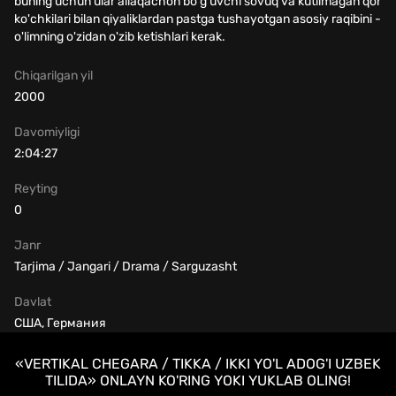
buning uchun ular allaqachon bo'g'uvchi sovuq va kutilmagan qor
ko'chkilari bilan qiyaliklardan pastga tushayotgan asosiy raqibini -
o'limning o'zidan o'zib ketishlari kerak.
Chiqarilgan yil
2000
Davomiyligi
2:04:27
Reyting
0
Janr
Tarjima / Jangari / Drama / Sarguzasht
Davlat
США, Германия
«VERTIKAL CHEGARA / TIKKA / IKKI YO'L ADOG'I UZBEK
TILIDA» ONLAYN KO'RING YOKI YUKLAB OLING!