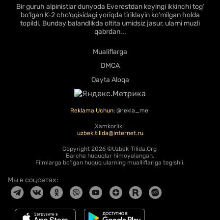
Bir guruh alpinistlar dunyoda Everestdan keyingi ikkinchi tog‘
bo‘lgan K-2 cho‘qqisidagi yoriqda tiriklayin ko‘milgan holda
topildi. Bunday balandlikda oltita umidsiz jasur, ularni muzli
qabrdan...
Mualiflarga
DMCA
Qayta Aloqa
Reklama Uchun:
@rekla_me
Xamkorlik:
uzbek.tilida@internet.ru
Copyright
2026 ©Uzbek-Tilida.Org
Barcha huquqlar himoyalangan.
Filmlarga bo'lgan huquq ularning mualliflariga tegishli.
Мы в соцсетях: