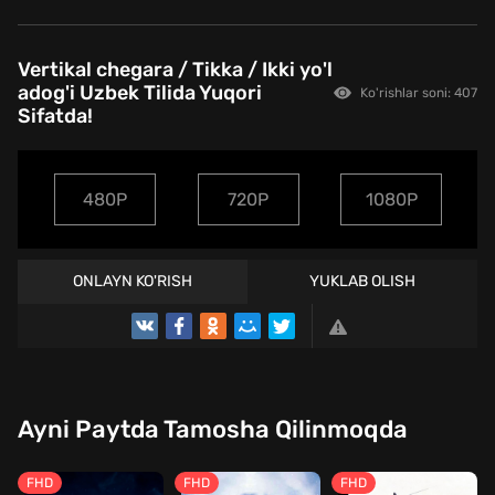
Vertikal chegara / Tikka / Ikki yo'l
adog'i Uzbek Tilida Yuqori
Ko'rishlar soni: 407
Sifatda!
480P
720P
1080P
ONLAYN KO'RISH
YUKLAB OLISH
TREYLER
Ayni Paytda Tamosha Qilinmoqda
FHD
FHD
FHD