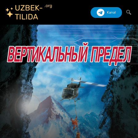
.org
UZBEK-
Kanal
TILIDA
Izlash