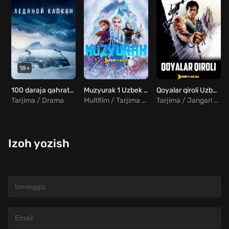
18+
100 daraja qahratonda / Muzli qopqon / Muzli tuzoq Uzbek Tilida
Muzyurak 1 Uzbek tilida
Qoyalar qiroli Uzbek tilida
Tarjima / Drama
Multfilm / Tarjima / Komediya / Melodrama / Sarguzasht
Tarjima / Jangari / Sarguzasht
Izoh yozish