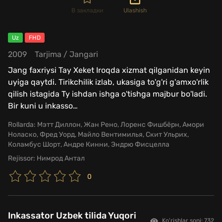
В закладки
Ulashish
Uz
FHD
2009
Tarjima
/
Jangari
Jang faxriysi Tay Xeket Iroqda xizmat qilganidan keyin
uyiga qaytdi. Tirikchilik izlab, ukasiga to'g'ri g'amxo'rlik
qilish istagida Ty ishdan ishga o'tishga majbur bo'ladi.
Bir kuni u inkasso
…
Rollarda:
Мэтт Диллон, Жан Рено, Лоренс Фишбёрн, Амори
Ноласко, Фред Уорд, Майло Вентимилья, Скит Ульрих,
Коламбус Шорт, Андре Кинни, Эндрю Фисцелла
Rejissor:
Нимрод Антал
0
Inkassator Uzbek tilida Yuqori
Ko'rishlar soni: 732