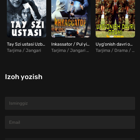
Tay Szi ustasi Uzbek tilida
Inkassator / Pul yig'uvchi mashina Uzbek Tilida
Uyg'onish davri odami Uzbek tilida
Tarjima / Jangari
Tarjima / Jangari / Drama
Tarjima / Drama / Komediya
Izoh yozish