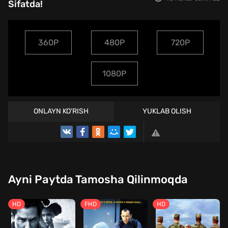
Sifatda!
360P
480P
720P
1080P
ONLAYN KO'RISH
YUKLAB OLISH
TREYLER
Ayni Paytda Tamosha Qilinmoqda
HD
FHD
HD