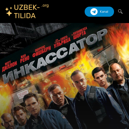
.org
UZBEK-
Kanal
TILIDA
Izlash