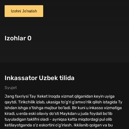
Izohni Jo'natish
Izohlar 0
Inkassator Uzbek tilida
Syujet
Jang faxriysi Tay Xeket Iroqda xizmat qilganidan keyin uyiga
qaytdi. Tirikchilik izlab, ukasiga to'g'ri g'amxo'rlik qilish istagida Ty
ishdan ishga o'tishga majbur bo'ladi. Bir kuni u inkasso xizmatiga
kiradi, u erda eski oilaviy do'sti Maykdan u juda foydali bo'lib
tuyuladigan taklifni oladi - ayniqsa katta miqdordagi pul olib
ketilayotganda o'z eskortini o'g'irlash. Ikkilanib qolgan va bu