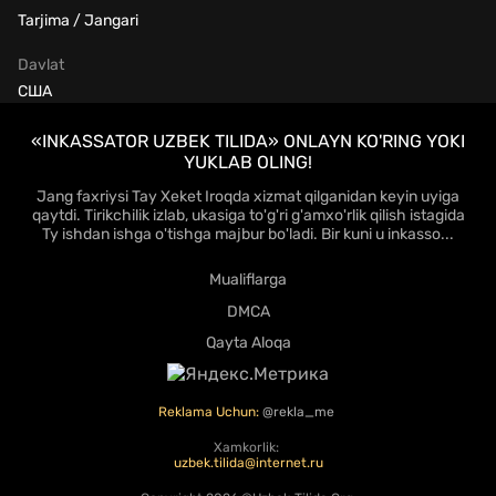
Tarjima / Jangari
Davlat
США
«INKASSATOR UZBEK TILIDA» ONLAYN KO'RING YOKI
YUKLAB OLING!
Jang faxriysi Tay Xeket Iroqda xizmat qilganidan keyin uyiga
qaytdi. Tirikchilik izlab, ukasiga to'g'ri g'amxo'rlik qilish istagida
Ty ishdan ishga o'tishga majbur bo'ladi. Bir kuni u inkasso...
Mualiflarga
DMCA
Qayta Aloqa
Reklama Uchun:
@rekla_me
Xamkorlik:
uzbek.tilida@internet.ru