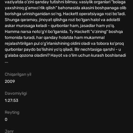
vaziyatda o'zini qanday tutishni bilmay, vasiylik organlari "bolaga
yaxshiroq g'amxo'rlik qilish" bahonasida akasini boshpanaga olib
borishga urinishganidan so'ng, Hackett operatsiyaga rozi bo'ladi.
Shunga qaramay, jinoyat qilishga rozi bo'lgan halol va adolatli
askar murosaga keladi - qurbonlar ham, jasadlar ham yo'q.
Hamma narsa noto'g'ri bo'lganida, Ty Hackett "o'zining" boshqa
tomonida turadi, har qanday holatda ham mukammal
rejalashtirilgan pul o'g'irlanishining oldini oladi va tobora ko'proq
qurbonlar paydo bo'lishini yo'q qiladi. Bir nechtasiga qarshi - u
g'alaba qozona oladimi? Hayot va o'lim uchun kurash boshlanadi
...
Chiqarilgan yil
2009
Davomiyligi
1:27:53
Reyting
0
Janr