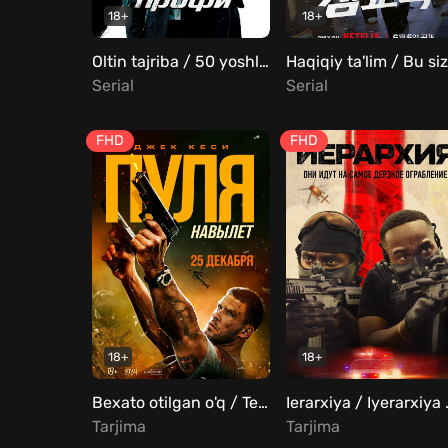
18+
18+
Oltin tajriba / 50 yoshli mutaxassislar Barcha qismlar Uzbek Tilida
Serial
Serial
FHD
FHD
18+
18+
Bexato otilgan o'q / Teshib o'tgan o'q / Portlash Uzbek Tilida
Ierarxiya
Tarjima
Tarjima