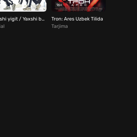
16+
Yaxshi yigit / Yaxshi bola Koreya seriali Barcha qismlar Uzbek Tilida
Tron: Ares Uzbek Tilida
ial
Tarjima