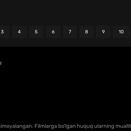
3
4
5
6
7
8
9
10
!
moyalangan. Filmlarga bo'lgan huquq ularning muallifl