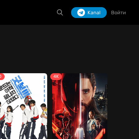
Kanal
Войти
Izlash
D
4K