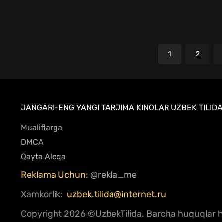
1
2
JANGARI-ENG YANGI TARJIMA KINOLAR UZBEK TILIDA
Mualiflarga
DMCA
Qayta Aloqa
Reklama Uchun:
@rekla_me
Xamkorlik:
uzbek.tilida@internet.ru
Copyright
2026 ©UzbekTilida.
Barcha huquqlar hi