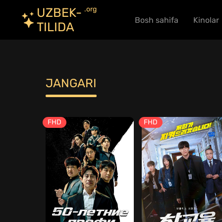
.org
UZBEK-
Bosh sahifa
Kinolar
TILIDA
JANGARI
FHD
FHD