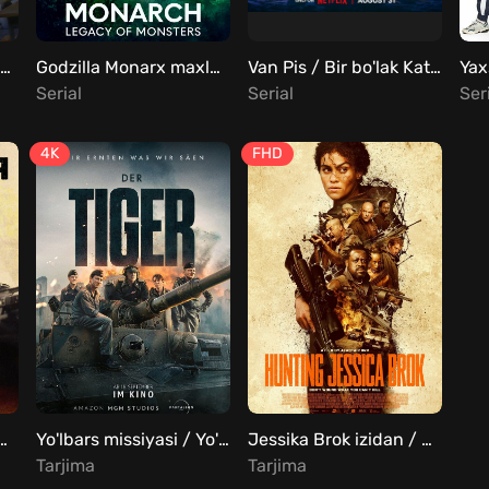
Haqiqiy ta'lim / Bu sizga saboq bo'lsin Barcha qismlar Uzbek Tilida
Godzilla Monarx maxluqlar merosi barcha qismlar Uzbek tilida
Van Pis / Bir bo'lak Katta o'lja 1, 2, 3, 4, 5, 6, 7, 8 Final qismlar Uzbek Tilida
Serial
Serial
Ser
4K
FHD
 / Iyerarxiya Uzbek Tilida
Yo'lbars missiyasi / Yo'lbars topshirig'i / Tank Uzbek Tilida
Jessika Brok izidan / Jessika Brokni ovlash Uzbek Tilida
Tarjima
Tarjima