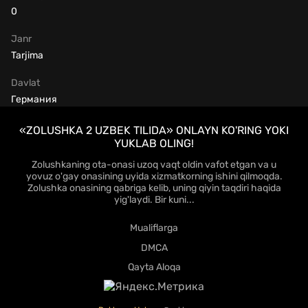
0
Janr
Tarjima
Davlat
Германия
«ZOLUSHKA 2 UZBEK TILIDA» ONLAYN KO'RING YOKI
YUKLAB OLING!
Zolushkaning ota-onasi uzoq vaqt oldin vafot etgan va u
yovuz o'gay onasining uyida xizmatkorning ishini qilmoqda.
Zolushka onasining qabriga kelib, uning qiyin taqdiri haqida
yig'laydi. Bir kuni...
Mualiflarga
DMCA
Qayta Aloqa