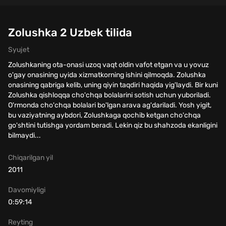
Zolushka 2 Uzbek tilida
Syujet
Zolushkaning ota-onasi uzoq vaqt oldin vafot etgan va u yovuz
o'gay onasining uyida xizmatkorning ishini qilmoqda. Zolushka
onasining qabriga kelib, uning qiyin taqdiri haqida yig'laydi. Bir kuni
Zolushka qishloqqa cho'chqa bolalarini sotish uchun yuboriladi.
O'rmonda cho'chqa bolalari bo'lgan arava ag'dariladi. Yosh yigit,
bu vaziyatning aybdori, Zolushkaga qochib ketgan cho'chqa
go'shtini tutishga yordam beradi. Lekin qiz bu shahzoda ekanligini
bilmaydi...
Chiqarilgan yil
2011
Davomiyligi
0:59:14
Reyting