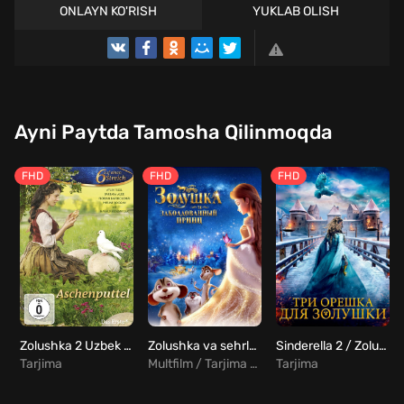
ONLAYN KO'RISH
YUKLAB OLISH
Ayni Paytda Tamosha Qilinmoqda
FHD
FHD
FHD
Zolushka 2 Uzbek tilida
Zolushka va sehrlangan shahzoda Uzbek Tilida
Sinderella 2 / Zolushka uchun uch yong'oq 2 Uzbek tilida
Tarjima
Multfilm / Tarjima / Sarguzasht
Tarjima