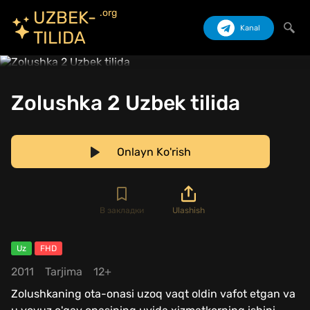
.org
UZBEK-
Kanal
TILIDA
Izlash
Zolushka 2 Uzbek tilida
Onlayn Ko'rish
В закладки
Ulashish
Uz
FHD
2011
Tarjima
12+
Zolushkaning ota-onasi uzoq vaqt oldin vafot etgan va