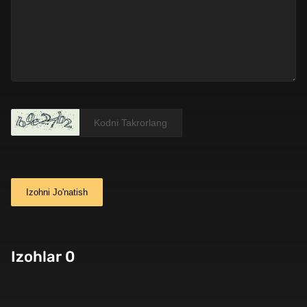
Izohni Jo'natish
Izohlar 0