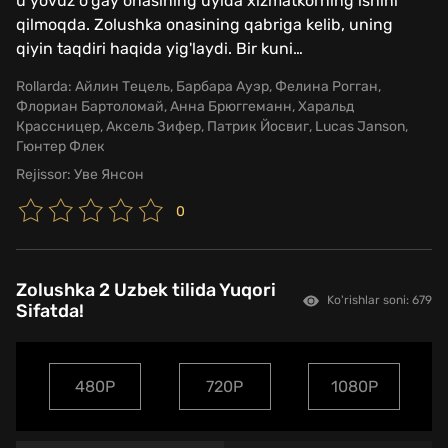
u yovuz o'gay onasining uyida xizmatkorning ishini
qilmoqda. Zolushka onasining qabriga kelib, uning
qiyin taqdiri haqida yig'laydi. Bir kuni
…
Rollarda:
Айлин Тецель, Барбара Ауэр, Фелина Рогган,
Флориан Бартоломай, Анна Брюггеманн, Харальд
Крассницер, Аксель Зифер, Патрик Йосвиг, Lucas Janson,
Гюнтер Флек
Rejissor:
Уве Янсон
0
Zolushka 2 Uzbek tilida Yuqori
Ko'rishlar soni: 679
Sifatda!
480P
720P
1080P