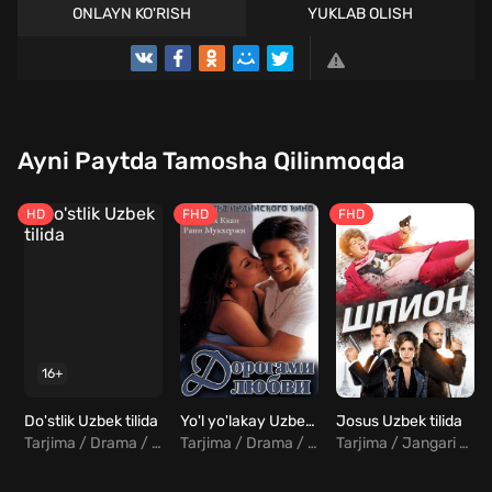
ONLAYN KO'RISH
YUKLAB OLISH
Ayni Paytda Tamosha Qilinmoqda
HD
FHD
FHD
16+
Do'stlik Uzbek tilida
Yo'l yo'lakay Uzbek Tilida
Josus Uzbek tilida
Tarjima / Drama / Melodrama / Hind
Tarjima / Drama / Melodrama / Hind
Tarjima / Jangari / Komediya