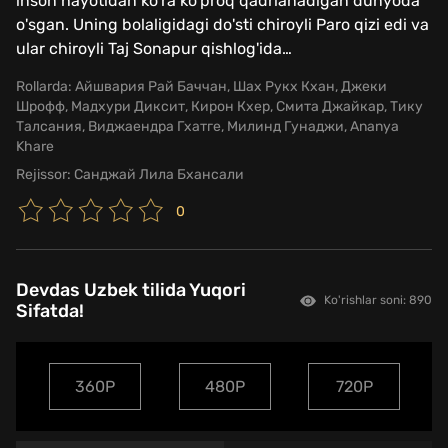
inson hayotidan ko'ra ko'proq qadrlanadigan dunyoda
o'sgan. Uning bolaligidagi do'sti chiroyli Paro qizi edi va
ular chiroyli Taj Sonapur qishlog'ida
…
Rollarda:
Айшвария Рай Баччан, Шах Рукх Кхан, Джеки
Шрофф, Мадхури Диксит, Кирон Кхер, Смита Джайкар, Тику
Талсания, Виджаендра Гхатге, Милинд Гунаджи, Ananya
Khare
Rejissor:
Санджай Лила Бхансали
0
Devdas Uzbek tilida Yuqori
Ko'rishlar soni: 890
Sifatda!
360P
480P
720P