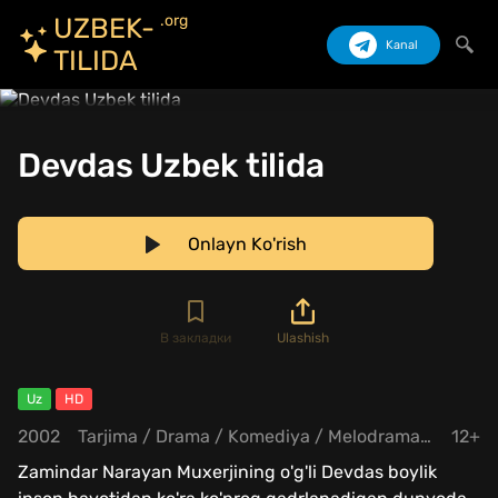
.org
UZBEK-
Kanal
TILIDA
Izlash
Devdas Uzbek tilida
Onlayn Ko'rish
В закладки
Ulashish
Uz
HD
2002
Tarjima
/
Drama
/
Komediya
/
Melodrama
/
Hind
12+
Zamindar Narayan Muxerjining o'g'li Devdas boylik