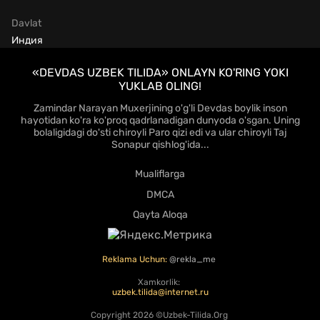
Davlat
Индия
«DEVDAS UZBEK TILIDA» ONLAYN KO'RING YOKI
YUKLAB OLING!
Zamindar Narayan Muxerjining o'g'li Devdas boylik inson
hayotidan ko'ra ko'proq qadrlanadigan dunyoda o'sgan. Uning
bolaligidagi do'sti chiroyli Paro qizi edi va ular chiroyli Taj
Sonapur qishlog'ida...
Mualiflarga
DMCA
Qayta Aloqa
Reklama Uchun:
@rekla_me
Xamkorlik:
uzbek.tilida@internet.ru
Copyright
2026 ©Uzbek-Tilida.Org