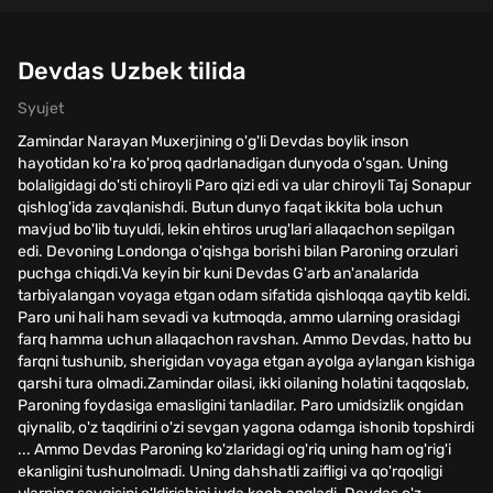
Devdas Uzbek tilida
Syujet
Zamindar Narayan Muxerjining o'g'li Devdas boylik inson
hayotidan ko'ra ko'proq qadrlanadigan dunyoda o'sgan. Uning
bolaligidagi do'sti chiroyli Paro qizi edi va ular chiroyli Taj Sonapur
qishlog'ida zavqlanishdi. Butun dunyo faqat ikkita bola uchun
mavjud bo'lib tuyuldi, lekin ehtiros urug'lari allaqachon sepilgan
edi. Devoning Londonga o'qishga borishi bilan Paroning orzulari
puchga chiqdi.Va keyin bir kuni Devdas G'arb an'analarida
tarbiyalangan voyaga etgan odam sifatida qishloqqa qaytib keldi.
Paro uni hali ham sevadi va kutmoqda, ammo ularning orasidagi
farq hamma uchun allaqachon ravshan. Ammo Devdas, hatto bu
farqni tushunib, sherigidan voyaga etgan ayolga aylangan kishiga
qarshi tura olmadi.Zamindar oilasi, ikki oilaning holatini taqqoslab,
Paroning foydasiga emasligini tanladilar. Paro umidsizlik ongidan
qiynalib, o'z taqdirini o'zi sevgan yagona odamga ishonib topshirdi
... Ammo Devdas Paroning ko'zlaridagi og'riq uning ham og'rig'i
ekanligini tushunolmadi. Uning dahshatli zaifligi va qo'rqoqligi