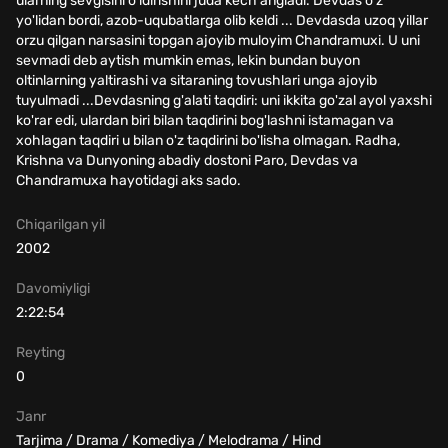
ularning sevgisini o'ldirishini juda kech angladi. Devdas o'z
yo'lidan bordi, azob-uqubatlarga olib keldi ... Devdasda uzoq yillar
orzu qilgan narsasini topgan ajoyib muloyim Chandramuxi. U uni
sevmadi deb aytish mumkin emas, lekin bundan buyon
oltinlarning yaltirashi va sitaraning tovushlari unga ajoyib
tuyulmadi ...Devdasning g'alati taqdiri: uni ikkita go'zal ayol yaxshi
ko'rar edi, ulardan biri bilan taqdirini bog'lashni istamagan va
xohlagan taqdiri u bilan o'z taqdirini bo'lisha olmagan. Radha,
Krishna va Dunyoning abadiy dostoni Paro, Devdas va
Chandramuxa hayotidagi aks sado.
Chiqarilgan yil
2002
Davomiyligi
2:22:54
Reyting
0
Janr
Tarjima / Drama / Komediya / Melodrama / Hind