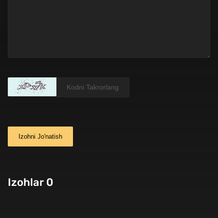
Izohni Jo'natish
Izohlar 0