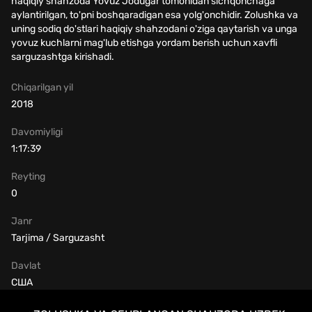
haqiqiy shahzoda Yovuz Jodugar tomonidan sichqonchaga
aylantirilgan, to'pni boshqaradigan esa yolg'onchidir. Zolushka va
uning sodiq do'stlari haqiqiy shahzodani o'ziga qaytarish va unga
yovuz kuchlarni mag'lub etishga yordam berish uchun xavfli
sarguzashtga kirishadi.
Chiqarilgan yil
2018
Davomiyligi
1:17:39
Reyting
0
Janr
Tarjima / Sarguzasht
Davlat
США