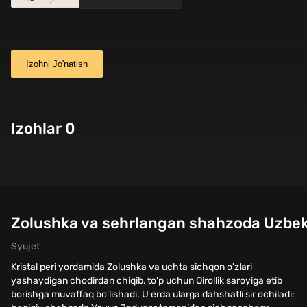
Izohni Jo'natish
Izohlar 0
Zolushka va sehrlangan shahzoda Uzbek 
Syujet
Kristal peri yordamida Zolushka va uchta sichqon o'zlari
yashaydigan chodirdan chiqib, to'p uchun Qirollik saroyiga etib
borishga muvaffaq bo'lishadi. U erda ularga dahshatli sir ochiladi: