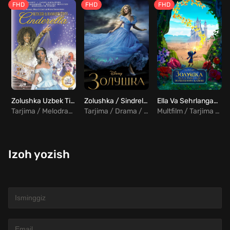
FHD
FHD
FHD
Zolushka Uzbek Tilida
Zolushka / Sindrella Uzbek Tilida
Ella Va Sehrlangan Tosh Uzbek Tilida
Tarjima / Melodrama
Tarjima / Drama / Melodrama
Multfilm / Tarjima / Sarguzasht
Izoh yozish