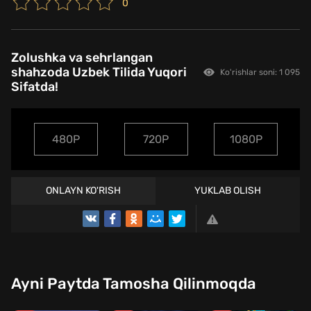
0
Zolushka va sehrlangan
shahzoda Uzbek Tilida Yuqori
Ko'rishlar soni: 1 095
Sifatda!
480P
720P
1080P
ONLAYN KO'RISH
YUKLAB OLISH
Ayni Paytda Tamosha Qilinmoqda