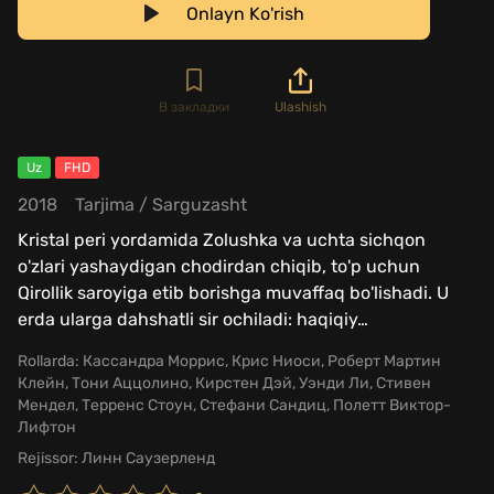
Onlayn Ko'rish
В закладки
Ulashish
Uz
FHD
2018
Tarjima
/
Sarguzasht
Kristal peri yordamida Zolushka va uchta sichqon
o'zlari yashaydigan chodirdan chiqib, to'p uchun
Qirollik saroyiga etib borishga muvaffaq bo'lishadi. U
erda ularga dahshatli sir ochiladi: haqiqiy
…
Rollarda:
Кассандра Моррис, Крис Ниоси, Роберт Мартин
Клейн, Тони Аццолино, Кирстен Дэй, Уэнди Ли, Стивен
Мендел, Терренс Стоун, Стефани Сандиц, Полетт Виктор-
Лифтон
Rejissor:
Линн Саузерленд