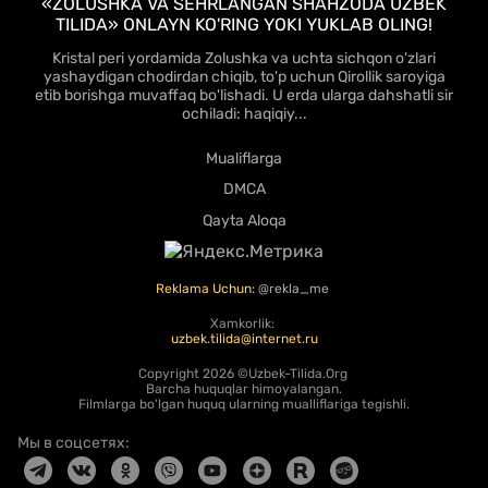
«ZOLUSHKA VA SEHRLANGAN SHAHZODA UZBEK
TILIDA» ONLAYN KO'RING YOKI YUKLAB OLING!
Kristal peri yordamida Zolushka va uchta sichqon o'zlari
yashaydigan chodirdan chiqib, to'p uchun Qirollik saroyiga
etib borishga muvaffaq bo'lishadi. U erda ularga dahshatli sir
ochiladi: haqiqiy...
Mualiflarga
DMCA
Qayta Aloqa
Reklama Uchun:
@rekla_me
Xamkorlik:
uzbek.tilida@internet.ru
Copyright
2026 ©Uzbek-Tilida.Org
Barcha huquqlar himoyalangan.
Filmlarga bo'lgan huquq ularning mualliflariga tegishli.
Мы в соцсетях: