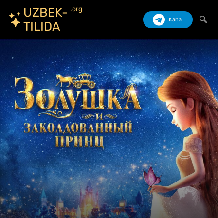
.org
UZBEK-
Kanal
TILIDA
Izlash