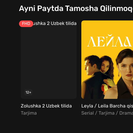
Ayni Paytda Tamosha Qilinmo
FHD
12+
Zolushka 2 Uzbek tilida
Tarjima