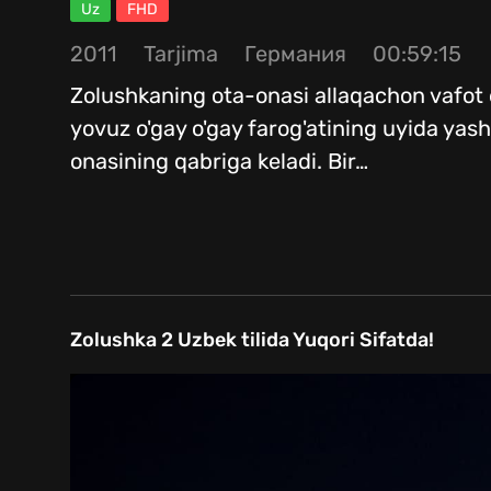
Uz
FHD
2011
Tarjima
Германия
00:59:15
Zolushkaning ota-onasi allaqachon vafot e
yovuz o'gay o'gay farog'atining uyida yash
onasining qabriga keladi. Bir
…
Zolushka 2 Uzbek tilida Yuqori Sifatda!