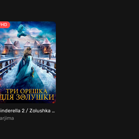
FHD
Sinderella 2 / Zolushka uchun uch yong'oq 2 Uzbek tilida
arjima