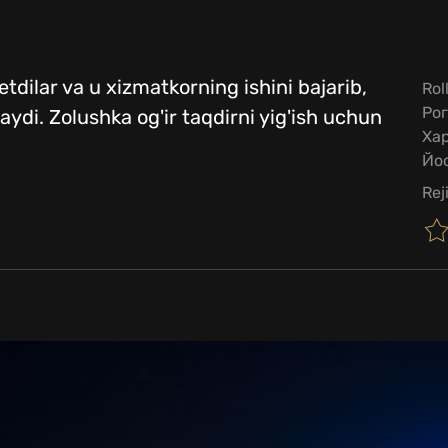
tdilar va u xizmatkorning ishini bajarib,
Rol
Рог
aydi. Zolushka og'ir taqdirni yig'ish uchun
Ха
Йос
Rej