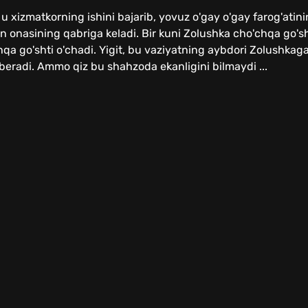
u xizmatkorning ishini bajarib, yovuz o'gay o'gay farog'atin
un onasining qabriga keladi. Bir kuni Zolushka cho'chqa go'sh
qa go'shti o'chadi. Yigit, bu vaziyatning aybdori Zolushkag
eradi. Ammo qiz bu shahzoda ekanligini bilmaydi ...