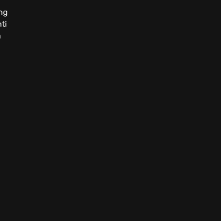
ing
ti
a