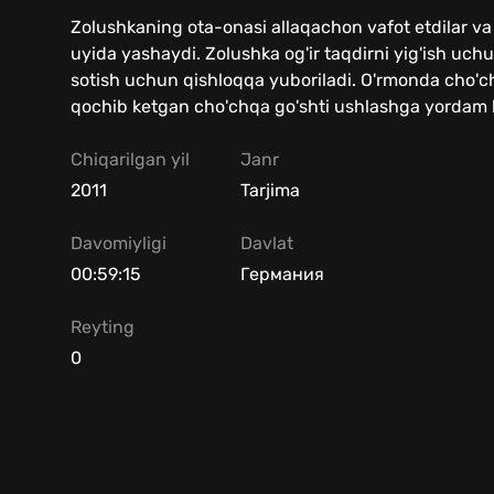
Zolushkaning ota-onasi allaqachon vafot etdilar va 
uyida yashaydi. Zolushka og'ir taqdirni yig'ish uch
sotish uchun qishloqqa yuboriladi. O'rmonda cho'ch
qochib ketgan cho'chqa go'shti ushlashga yordam b
Chiqarilgan yil
Janr
2011
Tarjima
Davomiyligi
Davlat
00:59:15
Германия
Reyting
0