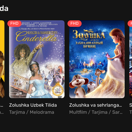
qda
FHD
FHD
Leyla / Leila Barcha qismlar Uzbek Tilida
Zolushka Uzbek Tilida
Zolushka va sehrlangan shahzoda Uzbek Tilida
Serial / Tarjima / Drama / Melodrama / Turk
Tarjima / Melodrama
Multfilm / Tarjima / Sarguzasht
T