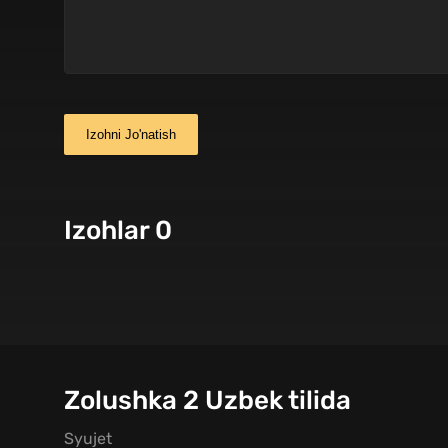
Izohni Jo'natish
Izohlar 0
Zolushka 2 Uzbek tilida
Syujet