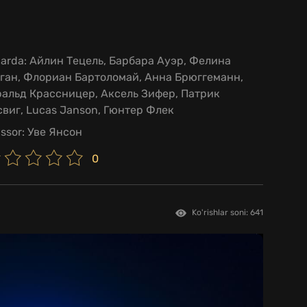
larda:
Айлин Тецель, Барбара Ауэр, Фелина
ган, Флориан Бартоломай, Анна Брюггеманн,
ральд Крассницер, Аксель Зифер, Патрик
виг, Lucas Janson, Гюнтер Флек
issor:
Уве Янсон
0
Ko'rishlar soni: 641