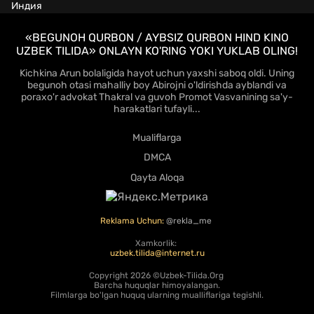
Индия
«BEGUNOH QURBON / AYBSIZ QURBON HIND KINO
UZBEK TILIDA» ONLAYN KO'RING YOKI YUKLAB OLING!
Kichkina Arun bolaligida hayot uchun yaxshi saboq oldi. Uning
begunoh otasi mahalliy boy Abirojni o'ldirishda ayblandi va
poraxo'r advokat Thakral va guvoh Promot Vasvanining sa'y-
harakatlari tufayli...
Mualiflarga
DMCA
Qayta Aloqa
Reklama Uchun:
@rekla_me
Xamkorlik:
uzbek.tilida@internet.ru
Copyright
2026 ©Uzbek-Tilida.Org
Barcha huquqlar himoyalangan.
Filmlarga bo'lgan huquq ularning mualliflariga tegishli.