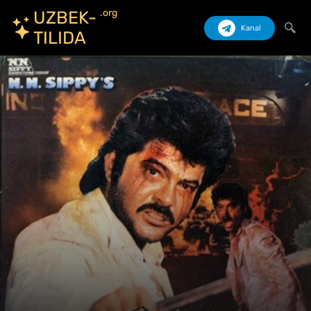
.org
UZBEK-
Kanal
TILIDA
Izlash