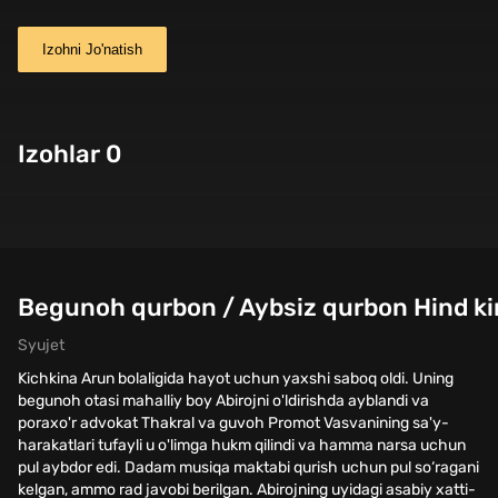
Izohni Jo'natish
Izohlar 0
Begunoh qurbon / Aybsiz qurbon Hind kin
Syujet
Kichkina Arun bolaligida hayot uchun yaxshi saboq oldi. Uning
begunoh otasi mahalliy boy Abirojni o'ldirishda ayblandi va
poraxo'r advokat Thakral va guvoh Promot Vasvanining sa'y-
harakatlari tufayli u o'limga hukm qilindi va hamma narsa uchun
pul aybdor edi. Dadam musiqa maktabi qurish uchun pul so‘ragani
kelgan, ammo rad javobi berilgan. Abirojning uyidagi asabiy xatti-