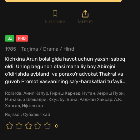
В закладки
Ulashish
Uz
FHD
1985
Tarjima
/
Drama
/
Hind
Kichkina Arun bolaligida hayot uchun yaxshi saboq
oldi. Uning begunoh otasi mahalliy boy Abirojni
o'ldirishda ayblandi va poraxo'r advokat Thakral va
guvoh Promot Vasvanining sa'y-harakatlari tufayli
…
Rollarda:
Анил Капур, Гириш Карнад, Нутан, Амриш Пури,
Минакши Шешадри, Кхушбу, Бина, Раджан Хаксар, А.К.
Хангал, Ифтекхар
Rejissor:
Субхаш Гхай
0