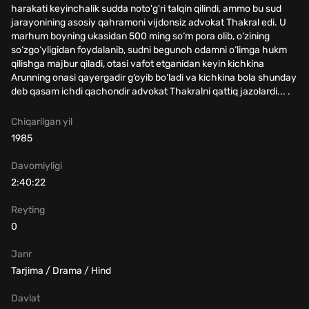
harakati keyinchalik sudda noto'g'ri talqin qilindi, ammo bu sud
jarayonining asosiy qahramoni vijdonsiz advokat Thakral edi. U
marhum boyning ukasidan 500 ming so‘m pora olib, o‘zining
so‘zgo‘yligidan foydalanib, sudni begunoh odamni o‘limga hukm
qilishga majbur qiladi, otasi vafot etganidan keyin kichkina
Arunning onasi qayergadir g‘oyib bo‘ladi va kichkina bola shunday
deb qasam ichdi qachondir advokat Thakralni qattiq jazolardi... .
Chiqarilgan yil
1985
Davomiyligi
2:40:22
Reyting
0
Janr
Tarjima / Drama / Hind
Davlat