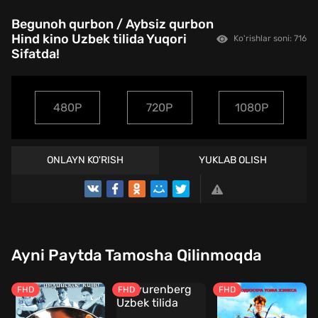
Begunoh qurbon / Aybsiz qurbon
Hind kino Uzbek tilida Yuqori
Ko'rishlar soni: 716
Sifatda!
480P
720P
1080P
ONLAYN KO'RISH
YUKLAB OLISH
Ayni Paytda Tamosha Qilinmoqda
FHD
FHD
FHD