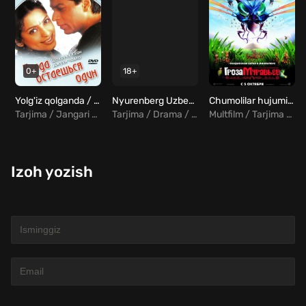
0+
18+
Yolg'iz qolganda / Ximoyachi / Yolg'izlikda Uzbek Tilida
Nyurenberg Uzbek tilida
Chumolilar hujumi / Chumolilar xujumi Uzbek tilida
Tarjima / Jangari / Drama / Komediya / Hind
Tarjima / Drama / Tarixiy
Multfilm / Tarjima / Komediya / Sarguzasht
Izoh yozish