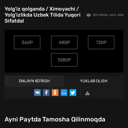
Yolg'iz qolganda / Ximoyachi /
Yolg'izlikda Uzbek Tilida Yuqori
Ko'rishlar soni: 664
Sifatda!
360P
480P
720P
1080P
ONLAYN KO'RISH
YUKLAB OLISH
Ayni Paytda Tamosha Qilinmoqda