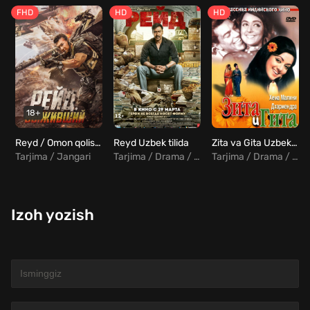
FHD
HD
HD
18+
Reyd / Omon qolish / Tirik qolish Uzbek Tilida
Reyd Uzbek tilida
Zita va Gita Uzbek tilida
Tarjima / Jangari
Tarjima / Drama / Hind
Tarjima / Drama / Komediya / Melodrama / Sarguzasht / Hind
Izoh yozish