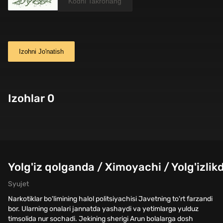
Izohni Jo'natish
Izohlar 0
Yolg'iz qolganda / Ximoyachi / Yolg'izlik
Syujet
Narkotiklar bo'limining halol politsiyachisi Javetning to'rt farzandi
bor. Ularning onalari jannatda yashaydi va yetimlarga yulduz
timsolida nur sochadi. Jekining sherigi Arun bolalarga dosh