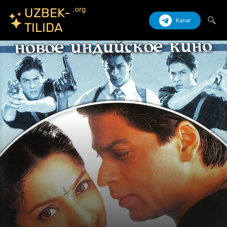
.org
UZBEK-
Kanal
TILIDA
Izlash