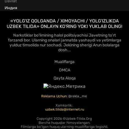
Davlat
Индия
«YOLG'IZ QOLGANDA / XIMOYACHI / YOLG'IZLIKDA
UZBEK TILIDA» ONLAYN KO'RING YOKI YUKLAB OLING!
Narkotiklar bo'limining halol politsiyachisi Javetning to'rt
farzandi bor. Ularning onalari jannatda yashaydi va yetimlarga
yulduz timsolida nur sochadi. Jekining sherigi Arun bolalarga
dosh...
Mualiflarga
DMCA
Qayta Aloqa
Reklama Uchun:
@rekla_me
Xamkorlik:
uzbek.tilida@internet.ru
Copyright
2026 ©Uzbek-Tilida.Org
Barcha huquqlar himoyalangan.
Filmlarga bo'lgan huquq ularning mualliflariga tegishli.