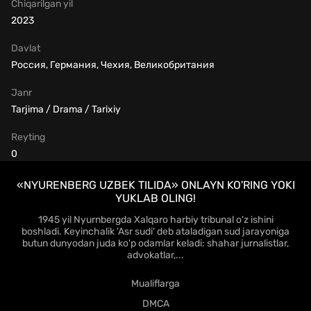
Chiqarilgan yil
2023
Davlat
Россия, Германия, Чехия, Великобритания
Janr
Tarjima / Drama / Tarixiy
Reyting
0
«NYURENBERG UZBEK TILIDA» ONLAYN KO'RING YOKI
YUKLAB OLING!
1945 yil Nyurnbergda Xalqaro harbiy tribunal o'z ishini
boshladi. Keyinchalik 'Asr sudi' deb ataladigan sud jarayoniga
butun dunyodan juda ko'p odamlar keladi: shahar jurnalistlar,
advokatlar,...
Mualiflarga
DMCA