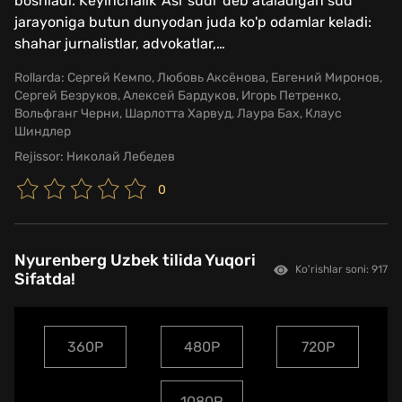
boshladi. Keyinchalik 'Asr sudi' deb ataladigan sud
jarayoniga butun dunyodan juda ko'p odamlar keladi:
shahar jurnalistlar, advokatlar,
…
Rollarda:
Сергей Кемпо, Любовь Аксёнова, Евгений Миронов,
Сергей Безруков, Алексей Бардуков, Игорь Петренко,
Вольфганг Черни, Шарлотта Харвуд, Лаура Бах, Клаус
Шиндлер
Rejissor:
Николай Лебедев
0
Nyurenberg Uzbek tilida Yuqori
Ko'rishlar soni: 917
Sifatda!
360P
480P
720P
1080P