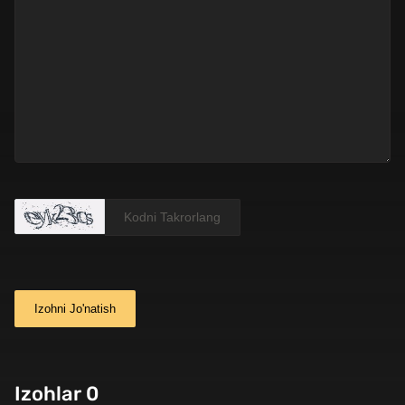
Izohni Jo'natish
Izohlar 0