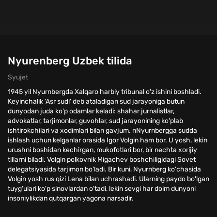
Nyurenberg Uzbek tilida
Syujet
1945 yil Nyurnbergda Xalqaro harbiy tribunal o'z ishini boshladi.
Keyinchalik 'Asr sudi' deb ataladigan sud jarayoniga butun
dunyodan juda ko'p odamlar keladi: shahar jurnalistlar,
advokatlar, tarjimonlar, guvohlar, sud jarayonining ko'plab
ishtirokchilari va xodimlari bilan gavjum. nNyurnbergga sudda
ishlash uchun kelganlar orasida Igor Volgin ham bor. U yosh, lekin
urushni boshidan kechirgan, mukofotlari bor, bir nechta xorijiy
tillarni biladi. Volgin polkovnik Migachev boshchiligidagi Sovet
delegatsiyasida tarjimon bo'ladi. Bir kuni, Nyurnberg ko'chasida
Volgin yosh rus qizi Lena bilan uchrashadi. Ularning paydo bo'lgan
tuyg'ulari ko'p sinovlardan o'tadi, lekin sevgi har doim dunyoni
insoniylikdan qutqargan yagona narsadir.