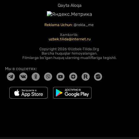
Qayta Aloqa
Reklama Uchun:
@rekla_me
Xamkorlik:
uzbek.tilida@internet.ru
Copyright
2026 ©Uzbek-Tilida.Org
Barcha huquqlar himoyalangan.
Filmlarga bo'lgan huquq ularning mualliflariga tegishli.
Мы в соцсетях: