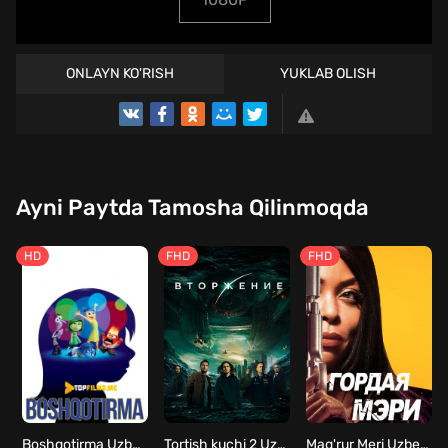
ONLAYN KO'RISH
YUKLAB OLISH
TREYLER
Ayni Paytda Tamosha Qilinmoqda
HD
FHD
FHD
Boshqotirma Uzbek tilida
Tortish kuchi 2 Uzbek tilida
Mag'rur Meri Uzbek tilida