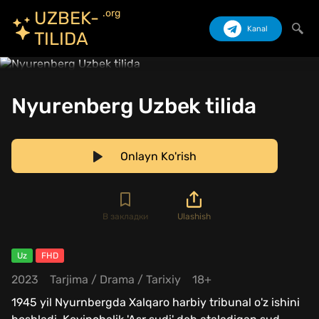
.org
UZBEK-
Kanal
TILIDA
Izlash
Nyurenberg Uzbek tilida
Onlayn Ko'rish
В закладки
Ulashish
Uz
FHD
2023
Tarjima
/
Drama
/
Tarixiy
18+
1945 yil Nyurnbergda Xalqaro harbiy tribunal o'z ishini