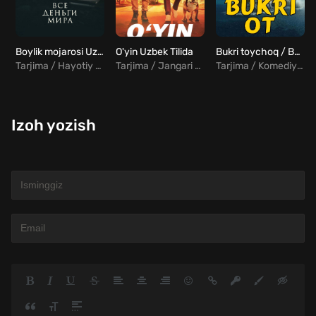
Boylik mojarosi Uzbek tilida
O'yin Uzbek Tilida
Bukri toychoq / Bukri ot Uzbek tilida
Tarjima / Hayotiy / Drama
Tarjima / Jangari / Komediya / Sarguzasht / Hind
Tarjima / Komediya / Sarguzasht
Izoh yozish