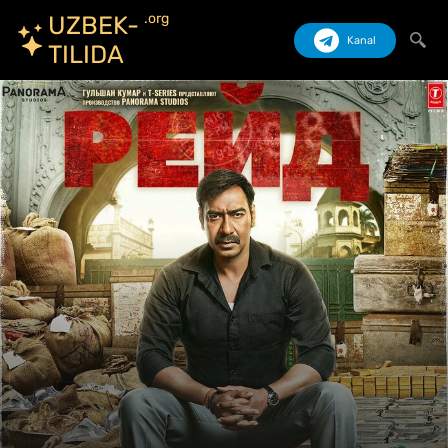
.org
UZBEK-
Kanal
TILIDA
Izlash