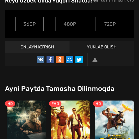
Reyd Uzbek tilida Yuqori Sifatda!
Ko'rishlar soni: 690
360P
480P
720P
ONLAYN KO'RISH
YUKLAB OLISH
TREYLER
Ayni Paytda Tamosha Qilinmoqda
HD
FHD
HD