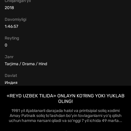
Chiqarilgan yil
2018
Davomiyligi
1:46:57
Reyting
0
Janr
Tarjima / Drama / Hind
Davlat
Индия
«REYD UZBEK TILIDA» ONLAYN KO'RING YOKI YUKLAB
OLING!
1981 yil Ajablanarli darajada halol va printsipial soliq xodimi
Amay Patnaik soliq to'lashdan bo'yin tovlaganlarni yo'q qilish
uchun hamma narsani qiladi va so'nggi 7 yil ichida 49 marta...