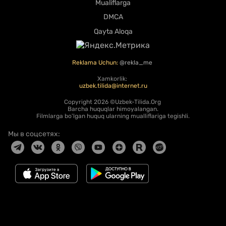
Mualiflarga
DMCA
Qayta Aloqa
Reklama Uchun:
@rekla_me
Xamkorlik:
uzbek.tilida@internet.ru
Copyright
2026 ©Uzbek-Tilida.Org
Barcha huquqlar himoyalangan.
Filmlarga bo'lgan huquq ularning mualliflariga tegishli.
Мы в соцсетях: