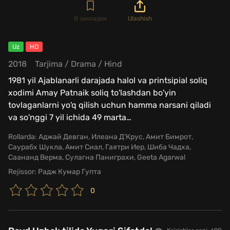
В закладки
Ulashish
Uz
HD
2018
Tarjima
/
Drama
/
Hind
1981 yil Ajablanarli darajada halol va printsipial soliq
xodimi Amay Patnaik soliq to'lashdan bo'yin
tovlaganlarni yo'q qilish uchun hamma narsani qiladi
va so'nggi 7 yil ichida 49 marta
…
Rollarda:
Аджай Девган, Илеана Д'Крус, Амит Бимрот,
Саурабх Шукла, Амит Сиал, Гаятри Иер, Шиба Чадха,
Саананд Верма, Сулагна Паниграхи, Geeta Agarwal
Rejissor:
Радж Кумар Гупта
0