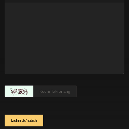
Izohni Jo'natish