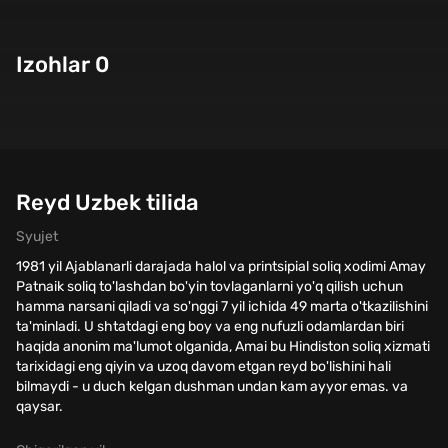
Izohlar 0
Reyd Uzbek tilida
Syujet
1981 yil Ajablanarli darajada halol va printsipial soliq xodimi Amay
Patnaik soliq to'lashdan bo'yin tovlaganlarni yo'q qilish uchun
hamma narsani qiladi va so'nggi 7 yil ichida 49 marta o'tkazilishini
ta'minladi. U shtatdagi eng boy va eng nufuzli odamlardan biri
haqida anonim ma'lumot olganida, Amai bu Hindiston soliq xizmati
tarixidagi eng qiyin va uzoq davom etgan reyd bo'lishini hali
bilmaydi - u duch kelgan dushman undan kam ayyor emas. va
qaysar.