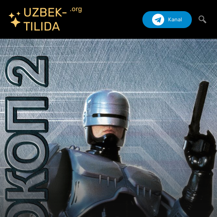
.org
UZBEK-
Kanal
TILIDA
Izlash