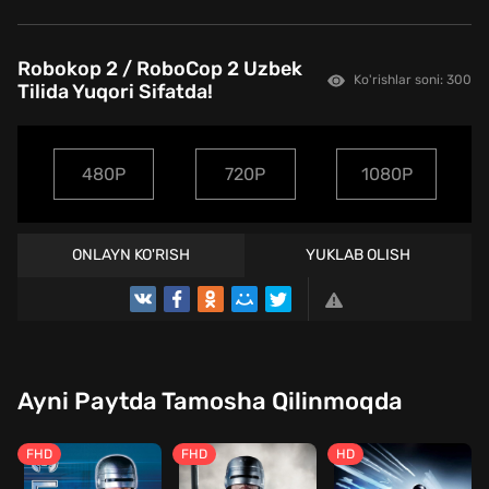
Robokop 2 / RoboCop 2 Uzbek
Ko'rishlar soni: 300
Tilida Yuqori Sifatda!
480P
720P
1080P
ONLAYN KO'RISH
YUKLAB OLISH
TREYLER
Ayni Paytda Tamosha Qilinmoqda
FHD
FHD
HD