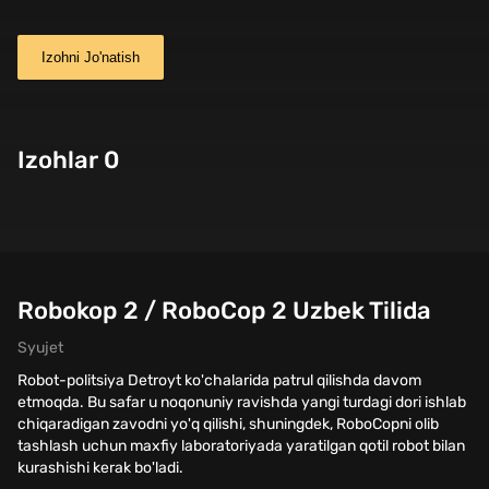
Izohni Jo'natish
Izohlar 0
Robokop 2 / RoboCop 2 Uzbek Tilida
Syujet
Robot-politsiya Detroyt ko'chalarida patrul qilishda davom
etmoqda. Bu safar u noqonuniy ravishda yangi turdagi dori ishlab
chiqaradigan zavodni yo'q qilishi, shuningdek, RoboCopni olib
tashlash uchun maxfiy laboratoriyada yaratilgan qotil robot bilan
kurashishi kerak bo'ladi.