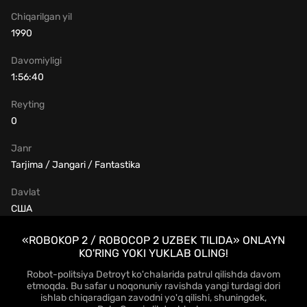
Chiqarilgan yil
1990
Davomiyligi
1:56:40
Reyting
0
Janr
Tarjima / Jangari / Fantastika
Davlat
США
«ROBOKOP 2 / ROBOCOP 2 UZBEK TILIDA» ONLAYN
KO'RING YOKI YUKLAB OLING!
Robot-politsiya Detroyt ko'chalarida patrul qilishda davom
etmoqda. Bu safar u noqonuniy ravishda yangi turdagi dori
ishlab chiqaradigan zavodni yo'q qilishi, shuningdek,