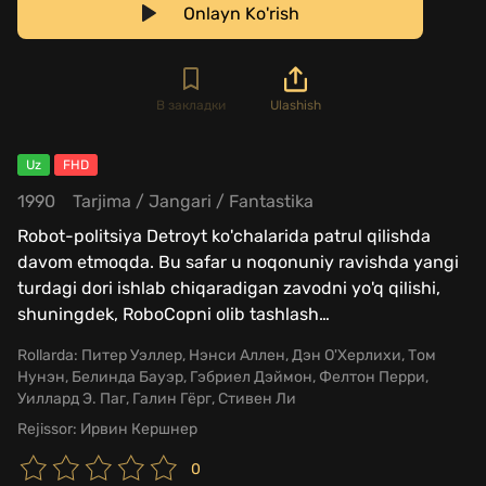
Onlayn Ko'rish
В закладки
Ulashish
Uz
FHD
1990
Tarjima
/
Jangari
/
Fantastika
Robot-politsiya Detroyt ko'chalarida patrul qilishda
davom etmoqda. Bu safar u noqonuniy ravishda yangi
turdagi dori ishlab chiqaradigan zavodni yo'q qilishi,
shuningdek, RoboCopni olib tashlash
…
Rollarda:
Питер Уэллер, Нэнси Аллен, Дэн О'Херлихи, Том
Нунэн, Белинда Бауэр, Гэбриел Дэймон, Фелтон Перри,
Уиллард Э. Паг, Галин Гёрг, Стивен Ли
Rejissor:
Ирвин Кершнер
0