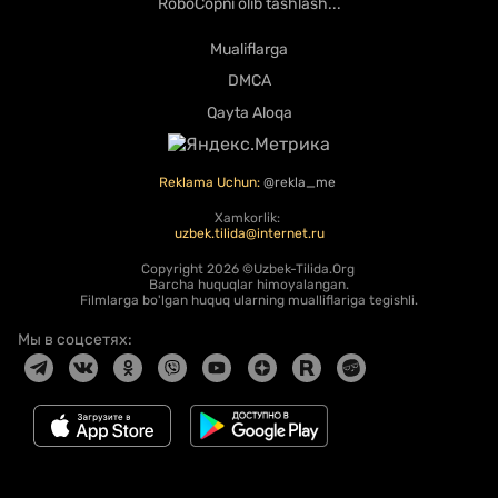
RoboCopni olib tashlash...
Mualiflarga
DMCA
Qayta Aloqa
Reklama Uchun:
@rekla_me
Xamkorlik:
uzbek.tilida@internet.ru
Copyright
2026 ©Uzbek-Tilida.Org
Barcha huquqlar himoyalangan.
Filmlarga bo'lgan huquq ularning mualliflariga tegishli.
Мы в соцсетях: