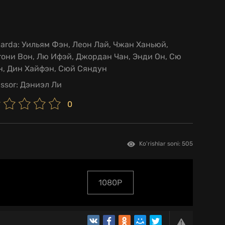
larda:
Уильям Фэн, Леон Лай, Чжан Ханьюй,
они Вон, Лю Ифэй, Джордан Чан, Энди Он, Сю
н, Дин Хайфэн, Сюй Сяндун
issor:
Дэниэл Ли
0
Ko'rishlar soni: 505
1080P