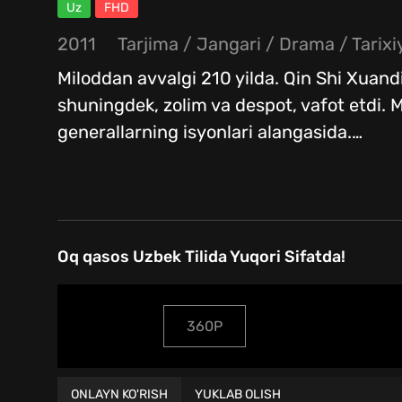
Uz
FHD
2011
Tarjima
/
Jangari
/
Drama
/
Tarixi
Miloddan avvalgi 210 yilda. Qin Shi Xuandi,
shuningdek, zolim va despot, vafot etdi. 
generallarning isyonlari alangasida.
…
Oq qasos Uzbek Tilida Yuqori Sifatda!
360P
ONLAYN KO'RISH
YUKLAB OLISH