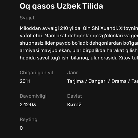
Oq qasos Uzbek Tilida
Syujet
Miloddan avvalgi 210 yilda. Qin Shi Xuandi, Xitoynin
vafot etdi. Mamlakat dehqonlar qo'zg'olonlari va gene
shubhasiz lider paydo bo'ladi: dehqonlardan bo'lga
armiyasi mavjud ekan, ular birgalikda harakat qilishd
haqida savol tug'ilishi bilanoq, ular orasida Xitoy tu
Chiqarilgan yil
Janr
2011
Tarjima / Jangari / Drama / Tar
Davomiyligi
Davlat
2:12:03
Китай
Reyting
0