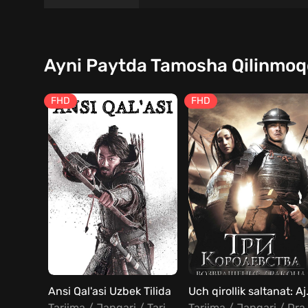
Ayni Paytda Tamosha Qilinmo
FHD
FHD
Ansi Qal'asi Uzbek Tilida
Uch qirollik s
Tarjima / Jangari / Tarixiy
Tarjima / Ja