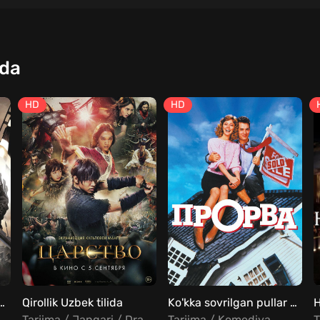
qda
HD
HD
altanat: Ajdahoning qaytishi Uzbek tilida
Qirollik Uzbek tilida
Ko'kka sovrilgan pullar Uzbek tilida
ngari / Drama / Tarixiy
Tarjima / Jangari / Drama / Tarixiy
Tarjima / Komediya