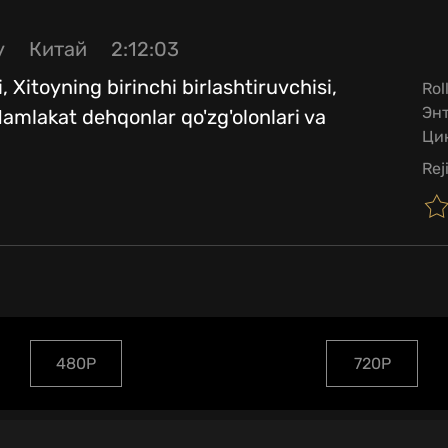
y
Китай
2:12:03
 Xitoyning birinchi birlashtiruvchisi,
Rol
Энт
Mamlakat dehqonlar qo'zg'olonlari va
Ци
Rej
480P
720P