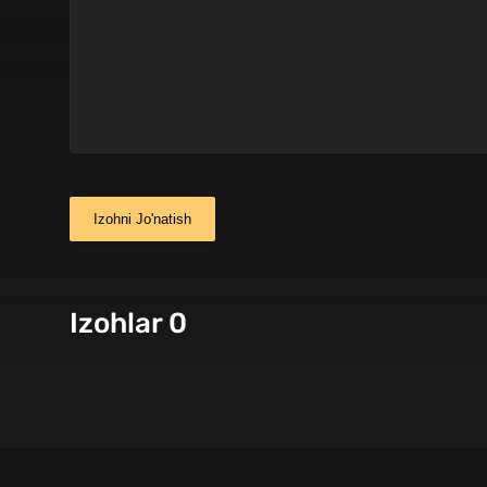
Izohni Jo'natish
Izohlar 0