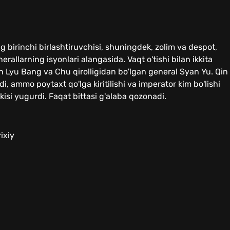
g birinchi birlashtiruvchisi, shuningdek, zolim va despot,
rallarning isyonlari alangasida. Vaqt o'tishi bilan ikkita
n Lyu Bang va Chu qirolligidan bo'lgan general Syan Yu. Qin
i, ammo poytaxt qo'lga kiritilishi va imperator kim bo'lishi
lkisi yugurdi. Faqat bittasi g'alaba qozonadi.
ixiy