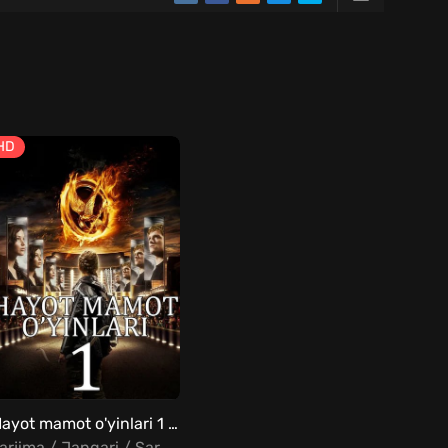
HD
Hayot mamot o'yinlari 1 Uzbek tilida
Tarjima / Jangari / Sarguzasht / Fantastika