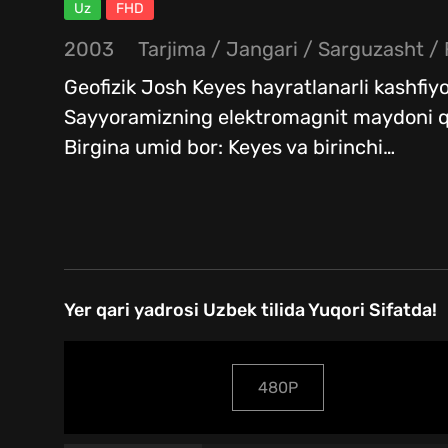
Uz
FHD
2003
Tarjima
/
Jangari
/
Sarguzasht
/
Geofizik Josh Keyes hayratlanarli kashfiyot
Sayyoramizning elektromagnit maydoni qu
Birgina umid bor: Keyes va birinchi
…
Yer qari yadrosi Uzbek tilida Yuqori Sifatda!
480P