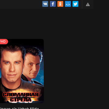
FHD
ingan o'q Uzbek tilida