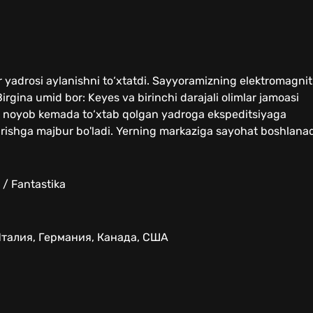
er yadrosi aylanishni to‘xtatdi. Sayyoramizning elektromagnit
rgina umid bor: Keyes va birinchi darajali olimlar jamoasi
mli noyob kemada to‘xtab qolgan yadroga ekspeditsiyaga
tirishga majbur bo'ladi. Yerning markaziga sayohat boshlanad
 / Fantastika
талия, Германия, Канада, США