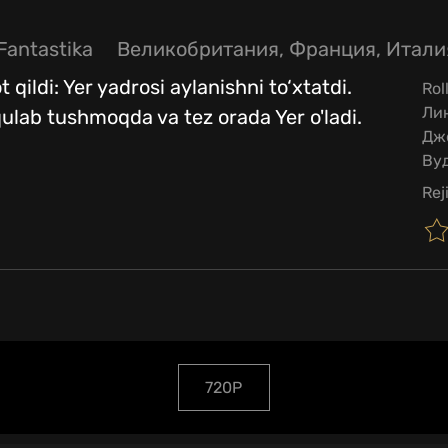
Fantastika
Великобритания, Франция, Итали
 qildi: Yer yadrosi aylanishni to‘xtatdi.
Rol
Лин
lab tushmoqda va tez orada Yer o'ladi.
Дж
Ву
Rej
720P