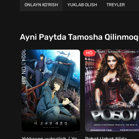
ONLAYN KO'RISH
YUKLAB OLISH
TREYLER
Ayni Paytda Tamosha Qilinmo
HD
Yakkaxon yuksalish / Yolg'iz yuksalish / Yakka darajaga chiqish barcha qismlar Uzbek tilida
Robot Uzbek tilida