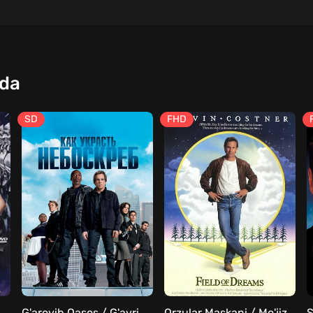
qda
SD
FHD
G'aroyib Qasos / G'ayri oddiy o'g'irlik Uzbek tilida
Orzular Maskani / Mo'jizalar maydoni Uzbek Tilida
S