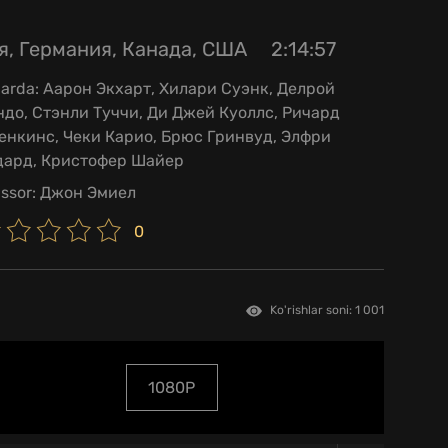
я, Германия, Канада, США
2:14:57
larda:
Аарон Экхарт, Хилари Суэнк, Делрой
до, Стэнли Туччи, Ди Джей Куоллс, Ричард
енкинс, Чеки Карио, Брюс Гринвуд, Элфри
дард, Кристофер Шайер
issor:
Джон Эмиел
0
Ko'rishlar soni: 1 001
1080P