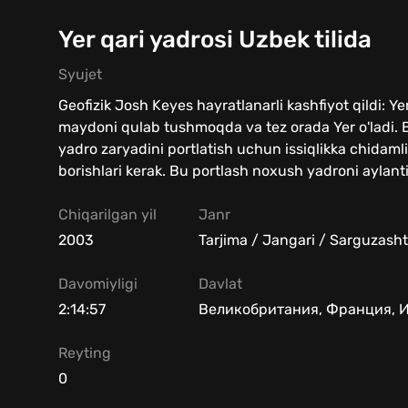
Yer qari yadrosi Uzbek tilida
Syujet
Geofizik Josh Keyes hayratlanarli kashfiyot qildi: Y
maydoni qulab tushmoqda va tez orada Yer o'ladi. Bi
yadro zaryadini portlatish uchun issiqlikka chida
borishlari kerak. Bu portlash noxush yadroni aylan
Chiqarilgan yil
Janr
2003
Tarjima / Jangari / Sarguzasht
Davomiyligi
Davlat
2:14:57
Великобритания, Франция, И
Reyting
0