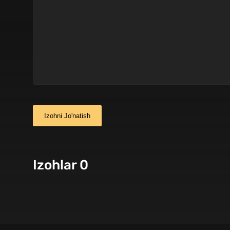
Izohni Jo'natish
Izohlar 0