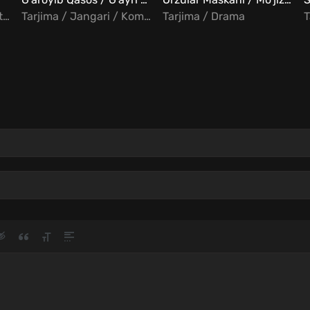
Tarjima / Jangari / Fantastika / Hind
Tarjima / Jangari / Komediya
Tarjima / Drama