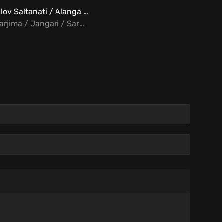
Olov Saltanati / Alanga Hukmronligi Uzbek tilida
Tarjima / Jangari / Sarguzasht