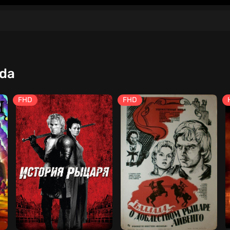
qda
FHD
FHD