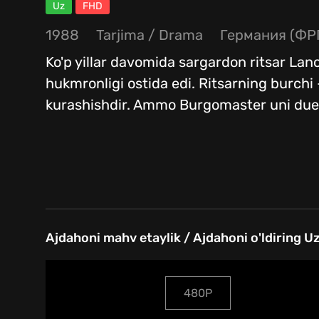
Uz
FHD
1988
Tarjima
/
Drama
Германия (ФР
Ko'p yillar davomida sargardon ritsar Lan
hukmronligi ostida edi. Ritsarning burchi
kurashishdir. Ammo Burgomaster uni due
Ajdahoni mahv etaylik / Ajdahoni o'ldiring Uz
480P