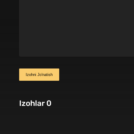
Izohni Jo'natish
Izohlar 0