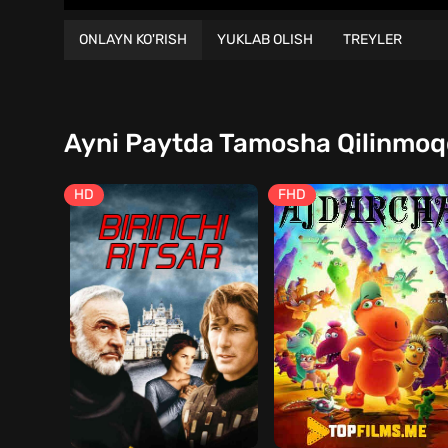
ONLAYN KO'RISH
YUKLAB OLISH
TREYLER
Ayni Paytda Tamosha Qilinmo
HD
FHD