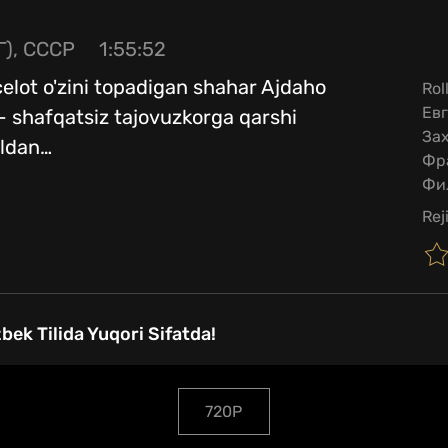
Г), СССР
1:55:52
celot o'zini topadigan shahar Ajdaho
Rol
Евг
 - shafqatsiz tajovuzkorga qarshi
Зах
ldan
…
Фр
Фи
Rej
bek Tilida Yuqori Sifatda!
720P