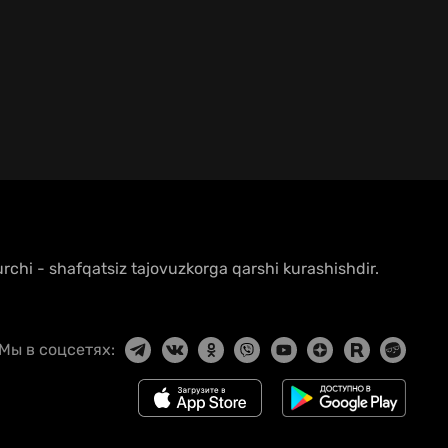
urchi - shafqatsiz tajovuzkorga qarshi kurashishdir.
Мы в соцсетях: