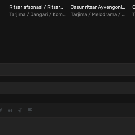
Ritsar afsonasi / Ritsarning hikoyasi Uzbek Tilida
Jasur ritsar Ayvengoning balladasi / Ritsar Ayvengo Uzbek tilida
Tarjima / Jangari / Komediya / Melodrama
Tarjima / Melodrama / Sarguzasht