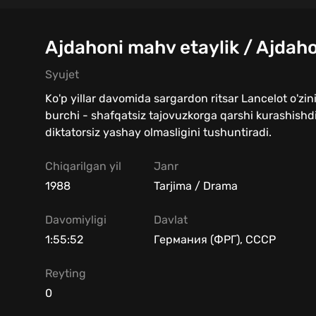
Ajdahoni mahv etaylik / Ajdahon
Syujet
Ko'p yillar davomida sargardon ritsar Lancelot o'zi
burchi - shafqatsiz tajovuzkorga qarshi kurashish
diktatorsiz yashay olmasligini tushuntiradi.
Chiqarilgan yil
Janr
1988
Tarjima / Drama
Davomiyligi
Davlat
1:55:52
Германия (ФРГ), СССР
Reyting
0