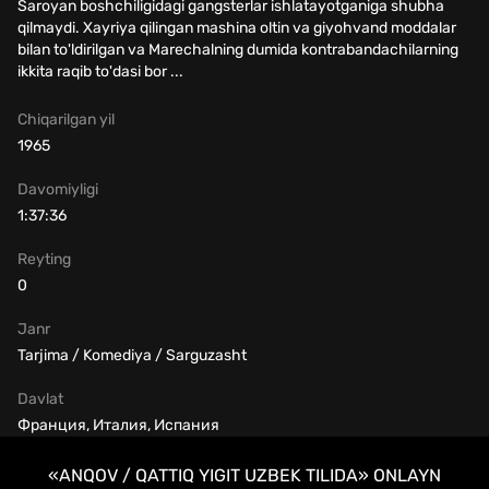
Saroyan boshchiligidagi gangsterlar ishlatayotganiga shubha
qilmaydi. Xayriya qilingan mashina oltin va giyohvand moddalar
bilan to'ldirilgan va Marechalning dumida kontrabandachilarning
ikkita raqib to'dasi bor ...
Chiqarilgan yil
1965
Davomiyligi
1:37:36
Reyting
0
Janr
Tarjima / Komediya / Sarguzasht
Davlat
Франция, Италия, Испания
«ANQOV / QATTIQ YIGIT UZBEK TILIDA» ONLAYN