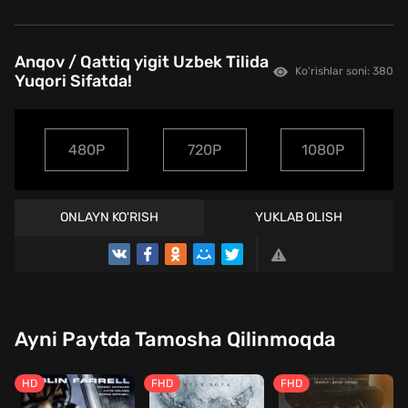
Anqov / Qattiq yigit Uzbek Tilida
Ko'rishlar soni: 380
Yuqori Sifatda!
480P
720P
1080P
ONLAYN KO'RISH
YUKLAB OLISH
Ayni Paytda Tamosha Qilinmoqda
HD
FHD
FHD