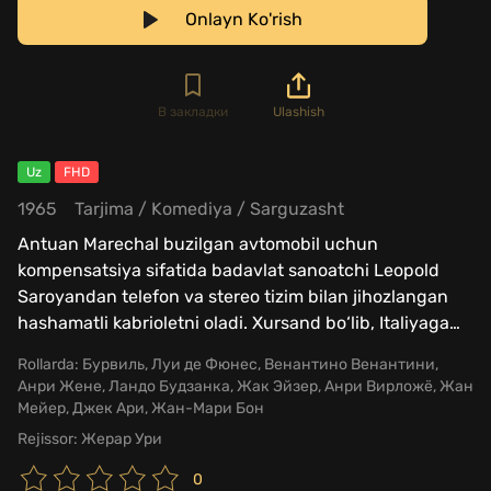
Onlayn Ko'rish
В закладки
Ulashish
Uz
FHD
1965
Tarjima
/
Komediya
/
Sarguzasht
Antuan Marechal buzilgan avtomobil uchun
kompensatsiya sifatida badavlat sanoatchi Leopold
Saroyandan telefon va stereo tizim bilan jihozlangan
hashamatli kabrioletni oladi. Xursand bo‘lib, Italiyaga
…
Rollarda:
Бурвиль, Луи де Фюнес, Венантино Венантини,
Анри Жене, Ландо Будзанка, Жак Эйзер, Анри Вирложё, Жан
Мейер, Джек Ари, Жан-Мари Бон
Rejissor:
Жерар Ури
0