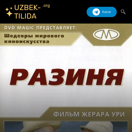
.org
UZBEK-
Kanal
TILIDA
Izlash