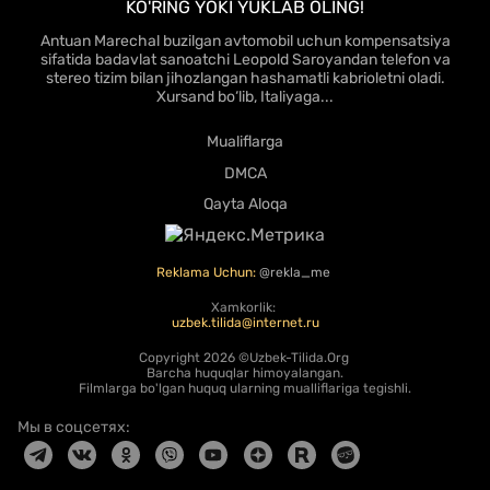
KO'RING YOKI YUKLAB OLING!
Antuan Marechal buzilgan avtomobil uchun kompensatsiya
sifatida badavlat sanoatchi Leopold Saroyandan telefon va
stereo tizim bilan jihozlangan hashamatli kabrioletni oladi.
Xursand bo‘lib, Italiyaga...
Mualiflarga
DMCA
Qayta Aloqa
Reklama Uchun:
@rekla_me
Xamkorlik:
uzbek.tilida@internet.ru
Copyright
2026 ©Uzbek-Tilida.Org
Barcha huquqlar himoyalangan.
Filmlarga bo'lgan huquq ularning mualliflariga tegishli.
Мы в соцсетях: