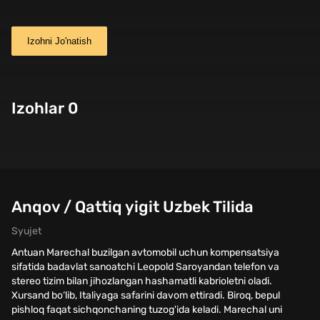
Izohni Jo'natish
Izohlar 0
Anqov / Qattiq yigit Uzbek Tilida
Syujet
Antuan Marechal buzilgan avtomobil uchun kompensatsiya
sifatida badavlat sanoatchi Leopold Saroyandan telefon va
stereo tizim bilan jihozlangan hashamatli kabrioletni oladi.
Xursand bo‘lib, Italiyaga safarini davom ettiradi. Biroq, bepul
pishloq faqat sichqonchaning tuzog'ida keladi. Marechal uni