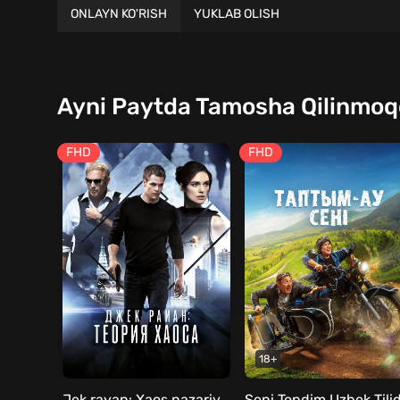
ONLAYN KO'RISH
YUKLAB OLISH
Ayni Paytda Tamosha Qilinmo
FHD
FHD
18+
Jek rayan: Xaos nazariyasi Uzbek tilida
Seni Topdim Uzbek Tili