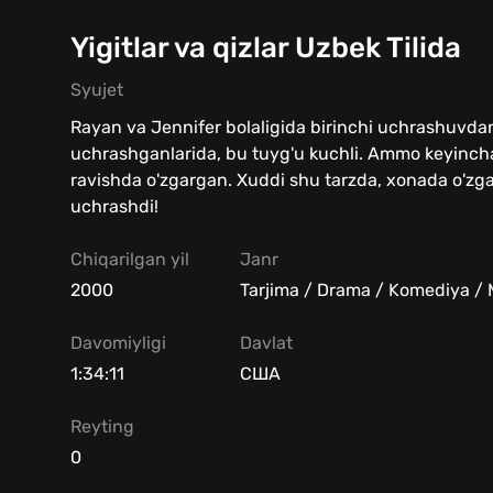
Yigitlar va qizlar Uzbek Tilida
Syujet
Rayan va Jennifer bolaligida birinchi uchrashuvdan 
uchrashganlarida, bu tuyg'u kuchli. Ammo keyinchal
ravishda o'zgargan. Xuddi shu tarzda, xonada o'zgan
uchrashdi!
Chiqarilgan yil
Janr
2000
Tarjima / Drama / Komediya /
Davomiyligi
Davlat
1:34:11
США
Reyting
0