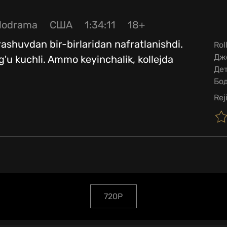
lodrama
США
1:34:11
18+
rashuvdan bir-birlaridan nafratlanishdi.
Rol
Дже
'u kuchli. Ammo keyinchalik, kollejda
Дет
Бо
Rej
720P