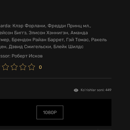
larda:
Клэр Форлани, Фредди Принц мл.,
йсон Биггз, Элисон Хэннигэн, Аманда
мер, Брендон Райан Баррет, Гэй Томас, Ракель
ден, Дэвид Смигельски, Блейк Шилдс
issor:
Роберт Исков
0
Ko'rishlar soni: 449
1080P