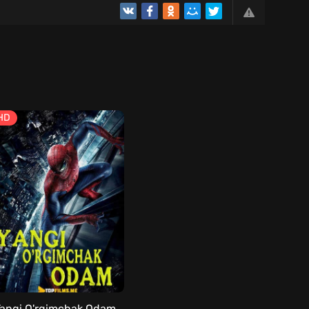
HD
Yangi O'rgimchak Odam Uzbek tilida