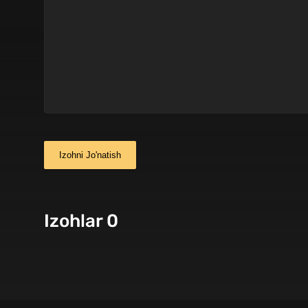
Izohni Jo'natish
Izohlar 0