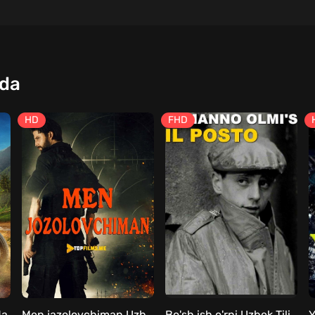
qda
HD
FHD
da
Men jazolovchiman Uzbek tilida
Bo'sh ish o'rni Uzbek Tilida