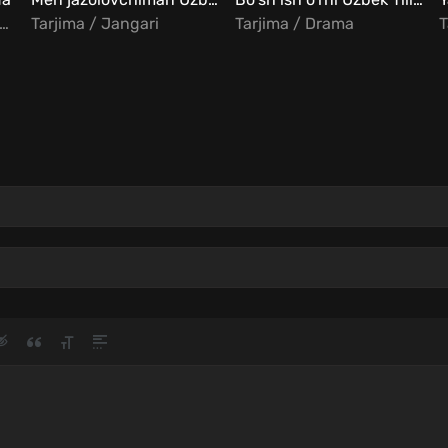
rjima / Komediya / Melodrama
Tarjima / Jangari
Tarjima / Drama