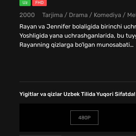
Uz
FHD
2000
Tarjima
/
Drama
/
Komediya
/
Me
Rayan va Jennifer bolaligida birinchi uch
Yoshligida yana uchrashganlarida, bu tuyg
Rayanning qizlarga bo'lgan munosabati
…
Yigitlar va qizlar Uzbek Tilida Yuqori Sifatda!
480P