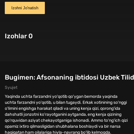
Izohni Jo'natish
Izohlar 0
Bugimen: Afsonaning ibtidosi Uzbek Tili
Syujet
Yaqinda uchta farzandni yo'qotib qo'ygan bemorda yaqinda
uchta farzandni yo'qotib, u bilan tugaydi. Erkak xotinining so'nggi
o'limini engishga harakat qiladi va uning kenja qizi, qorong'ida
dahshatli jonzotni ko'rayotganini aytganda, eng kenja qizining
qo'rquvidan aziyat chekayotganiga ishonadi. Ammo to'ng'ich qizi
opamiz ixtiro qilmasligidan shubhalana boshlaydi va bir narsa
haqiqatan ham oilalariga hiyla-nayrang bo'lib kelmoqda.