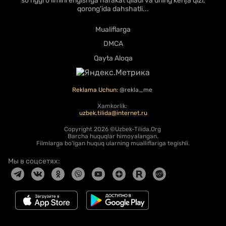
so'nggi o'limini engishga harakat qiladi va uning kenja qizi,
qorong'ida dahshatli...
Mualiflarga
DMCA
Qayta Aloqa
Reklama Uchun:
@rekla_me
Xamkorlik:
uzbek.tilida@internet.ru
Copyright
2026 ©Uzbek-Tilida.Org
Barcha huquqlar himoyalangan.
Filmlarga bo'lgan huquq ularning mualliflariga tegishli.
Мы в соцсетях: