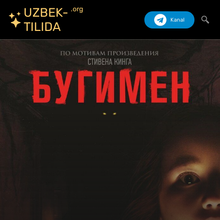
.org
UZBEK-
Kanal
TILIDA
Izlash