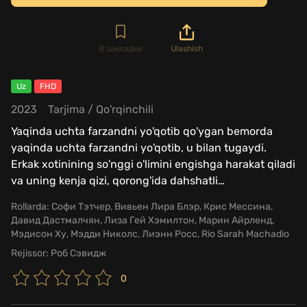
В закладки
Ulashish
Uz
FHD
2023
Tarjima
/
Qo'rqinchili
Yaqinda uchta farzandni yo'qotib qo'ygan bemorda
yaqinda uchta farzandni yo'qotib, u bilan tugaydi.
Erkak xotinining so'nggi o'limini engishga harakat qiladi
va uning kenja qizi, qorong'ida dahshatli
…
Rollarda:
Софи Тэтчер, Вивьен Лира Блэр, Крис Мессина,
Давид Дастмалчян, Лиза Гей Хэмилтон, Марин Айрленд,
Мэдисон Ху, Мэдди Николс, Лиэнн Росс, Rio Sarah Machadio
Rejissor:
Роб Сэвидж
0