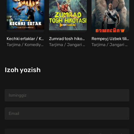
Kechki ertaklar / Kechgi ertaklar / Oqshom ertaklari / Tungi ertaklar Uzbek tilida
Zumrad tosh hikoyasi Uzbek tilida
Rempeyj Uzbek tilida
Tarjima / Komediya / Melodrama / Sarguzasht / Fantastika
Tarjima / Jangari / Komediya / Melodrama / Sarguzasht
Tarjima / Jangari / Sarguzasht / Fantastika
Izoh yozish