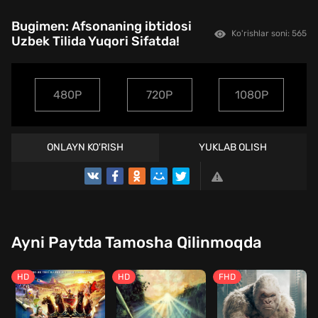
Bugimen: Afsonaning ibtidosi
Ko'rishlar soni: 565
Uzbek Tilida Yuqori Sifatda!
480P
720P
1080P
ONLAYN KO'RISH
YUKLAB OLISH
Ayni Paytda Tamosha Qilinmoqda
HD
HD
FHD