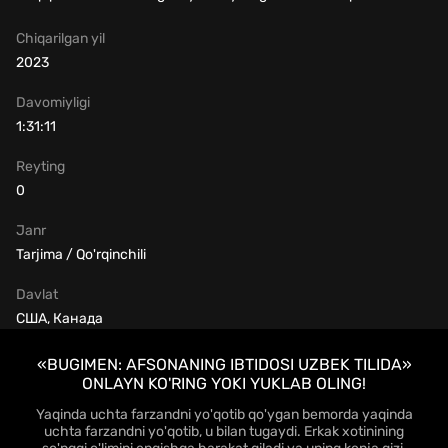
Chiqarilgan yil
2023
Davomiyligi
1:31:11
Reyting
0
Janr
Tarjima / Qo'rqinchili
Davlat
США, Канада
«BUGIMEN: AFSONANING IBTIDOSI UZBEK TILIDA»
ONLAYN KO'RING YOKI YUKLAB OLING!
Yaqinda uchta farzandni yo'qotib qo'ygan bemorda yaqinda
uchta farzandni yo'qotib, u bilan tugaydi. Erkak xotinining