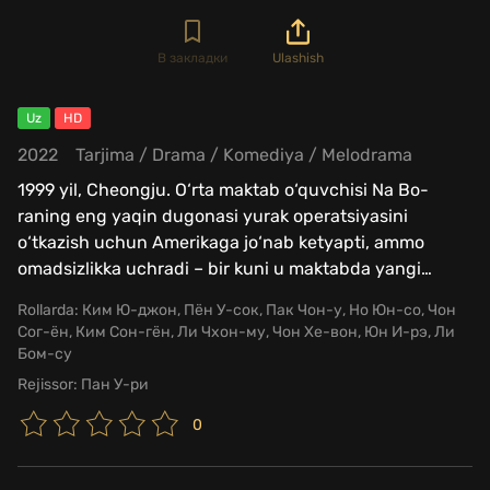
В закладки
Ulashish
Uz
HD
2022
Tarjima
/
Drama
/
Komediya
/
Melodrama
1999 yil, Cheongju. O‘rta maktab o‘quvchisi Na Bo-
raning eng yaqin dugonasi yurak operatsiyasini
o‘tkazish uchun Amerikaga jo‘nab ketyapti, ammo
omadsizlikka uchradi – bir kuni u maktabda yangi
…
Rollarda:
Ким Ю-джон, Пён У-сок, Пак Чон-у, Но Юн-со, Чон
Сог-ён, Ким Сон-гён, Ли Чхон-му, Чон Хе-вон, Юн И-рэ, Ли
Бом-су
Rejissor:
Пан У-ри
0