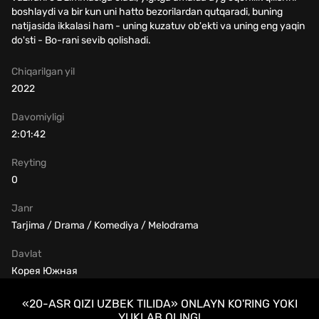
boshlaydi va bir kun uni hatto bezorilardan qutqaradi, buning
natijasida ikkalasi ham - uning kuzatuv ob'ekti va uning eng yaqin
do'sti - Bo-rani sevib qolishadi.
Chiqarilgan yil
2022
Davomiyligi
2:01:42
Reyting
0
Janr
Tarjima / Drama / Komediya / Melodrama
Davlat
Корея Южная
«20-ASR QIZI UZBEK TILIDA» ONLAYN KO'RING YOKI
YUKLAB OLING!