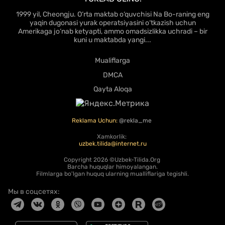
1999 yil, Cheongju. O‘rta maktab o‘quvchisi Na Bo-raning eng
yaqin dugonasi yurak operatsiyasini o‘tkazish uchun
Amerikaga jo‘nab ketyapti, ammo omadsizlikka uchradi – bir
kuni u maktabda yangi...
Mualiflarga
DMCA
Qayta Aloqa
Reklama Uchun:
@rekla_me
Xamkorlik:
uzbek.tilida@internet.ru
Copyright
2026 ©Uzbek-Tilida.Org
Barcha huquqlar himoyalangan.
Filmlarga bo'lgan huquq ularning mualliflariga tegishli.
Мы в соцсетях: