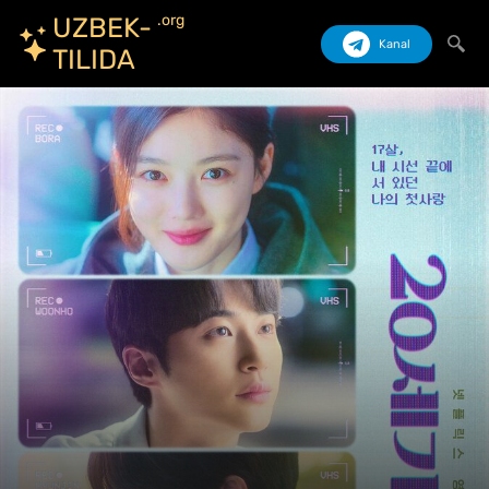
.org
UZBEK-
Kanal
TILIDA
Izlash