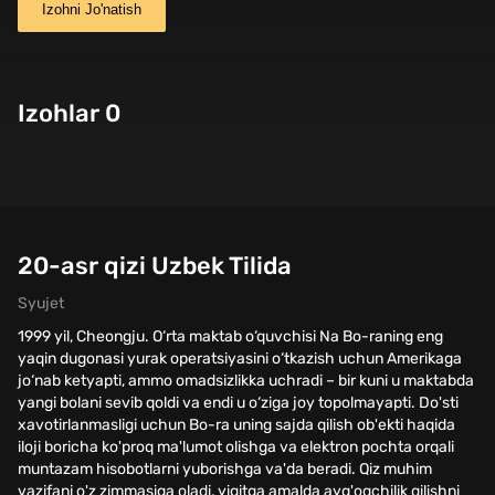
Izohni Jo'natish
Izohlar 0
20-asr qizi Uzbek Tilida
Syujet
1999 yil, Cheongju. O‘rta maktab o‘quvchisi Na Bo-raning eng
yaqin dugonasi yurak operatsiyasini o‘tkazish uchun Amerikaga
jo‘nab ketyapti, ammo omadsizlikka uchradi – bir kuni u maktabda
yangi bolani sevib qoldi va endi u o‘ziga joy topolmayapti. Do'sti
xavotirlanmasligi uchun Bo-ra uning sajda qilish ob'ekti haqida
iloji boricha ko'proq ma'lumot olishga va elektron pochta orqali
muntazam hisobotlarni yuborishga va'da beradi. Qiz muhim
vazifani o'z zimmasiga oladi, yigitga amalda ayg'oqchilik qilishni