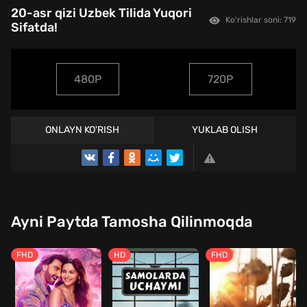
20-asr qizi Uzbek Tilida Yuqori
Ko'rishlar soni: 719
Sifatda!
480P
720P
ONLAYN KO'RISH
YUKLAB OLISH
Ayni Paytda Tamosha Qilinmoqda
FHD
HD
FHD