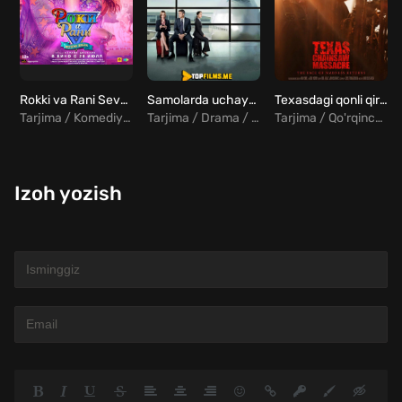
Rokki va Rani Sevgi hikoyasi Uzbek tilida
Samolarda uchaymi / Samolarda uchsaydim Uzbek tilida
Texasdagi qonli qirg'in Uzbek tilida
Tarjima / Komediya / Melodrama / Hind
Tarjima / Drama / Komediya / Melodrama
Tarjima / Qo'rqinchili
Izoh yozish