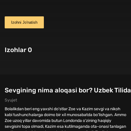
Izohni Jo'natish
Izohlar 0
Sevgining nima aloqasi bor? Uzbek Tilida
Syujet
Bolalikdan beri eng yaxshi do'stlar Zoe va Kazim sevgi va nikoh
kabi tushunchalarga doimo bir xil munosabatda bo'lishgan. Ammo
Zoe uzoq yillar davomida butun Londonda o'zining haqiqiy
sevgisini topa olmadi, Kazim esa kutilmaganda ota-onasi tanlagan