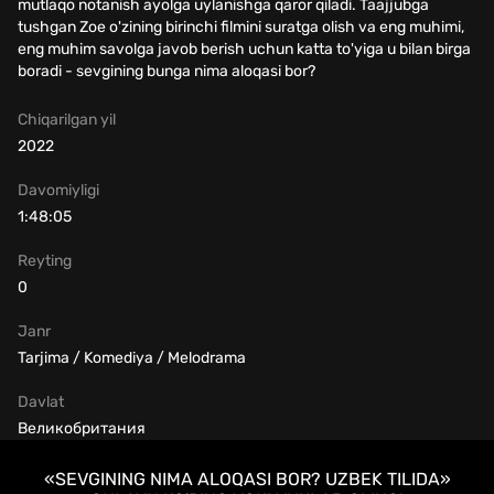
mutlaqo notanish ayolga uylanishga qaror qiladi. Taajjubga
tushgan Zoe o'zining birinchi filmini suratga olish va eng muhimi,
eng muhim savolga javob berish uchun katta to'yiga u bilan birga
boradi - sevgining bunga nima aloqasi bor?
Chiqarilgan yil
2022
Davomiyligi
1:48:05
Reyting
0
Janr
Tarjima / Komediya / Melodrama
Davlat
Великобритания
«SEVGINING NIMA ALOQASI BOR? UZBEK TILIDA»