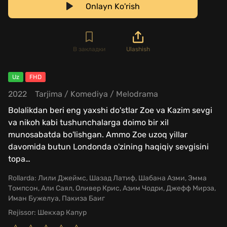
Onlayn Ko'rish
В закладки
Ulashish
Uz
FHD
2022
Tarjima
/
Komediya
/
Melodrama
Bolalikdan beri eng yaxshi do'stlar Zoe va Kazim sevgi
va nikoh kabi tushunchalarga doimo bir xil
munosabatda bo'lishgan. Ammo Zoe uzoq yillar
davomida butun Londonda o'zining haqiqiy sevgisini
topa
…
Rollarda:
Лили Джеймс, Шазад Латиф, Шабана Азми, Эмма
Томпсон, Али Саял, Оливер Крис, Азим Чодри, Джефф Мирза,
Иман Бужелуа, Пакиза Баиг
Rejissor:
Шекхар Капур