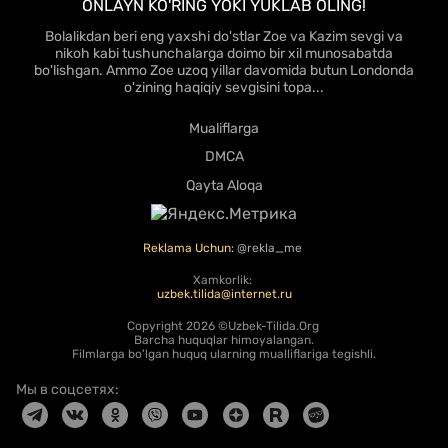
ONLAYN KO'RING YOKI YUKLAB OLING!
Bolalikdan beri eng yaxshi do'stlar Zoe va Kazim sevgi va
nikoh kabi tushunchalarga doimo bir xil munosabatda
bo'lishgan. Ammo Zoe uzoq yillar davomida butun Londonda
o'zining haqiqiy sevgisini topa...
Mualiflarga
DMCA
Qayta Aloqa
Reklama Uchun:
@rekla_me
Xamkorlik:
uzbek.tilida@internet.ru
Copyright
2026 ©Uzbek-Tilida.Org
Barcha huquqlar himoyalangan.
Filmlarga bo'lgan huquq ularning mualliflariga tegishli.
Мы в соцсетях: