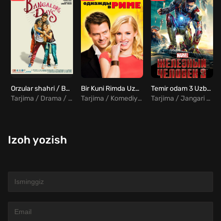
Orzular shahri / Bangalor kunlari Uzbek tilida
Bir Kuni Rimda Uzbek Tilida
Temir odam 3 Uzbek Tilida
Tarjima / Drama / Komediya / Melodrama / Hind
Tarjima / Komediya / Melodrama
Tarjima / Jangari / Sarguzasht / Fantastika
Izoh yozish