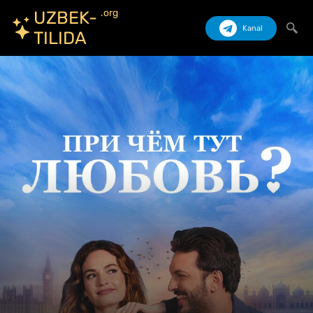
.org
UZBEK-
Kanal
TILIDA
Izlash