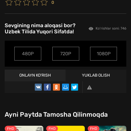
0
Sevgining nima aloqasi bor?
Ko'rishlar soni: 746
Uzbek Tilida Yuqori Sifatda!
480P
720P
1080P
ONLAYN KO'RISH
YUKLAB OLISH
Ayni Paytda Tamosha Qilinmoqda
FHD
FHD
FHD