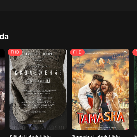
qda
FHD
FHD
 Lock Up Uzbek tilida
Siljish Uzbek tilida
Tomosha Uzbek tilida