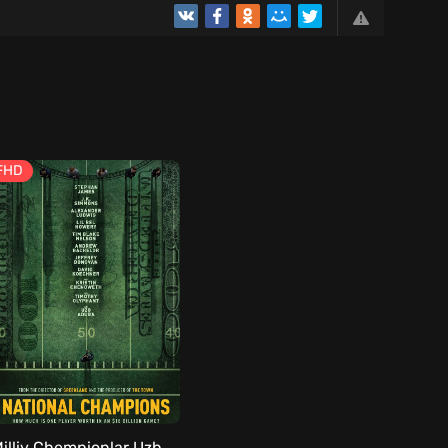
FHD
Milliy Chempionlar Uzbek tilida