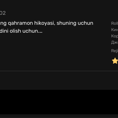
:02
ning qahramon hikoyasi, shuning uchun
Rol
Кин
dini olish uchun.
…
Кор
Дж
Rej