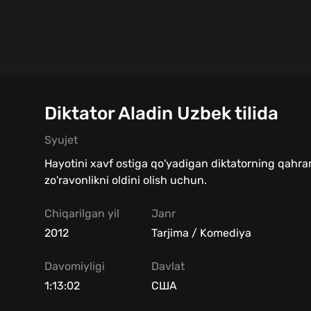
Diktator Aladin Uzbek tilida
Syujet
Hayotini xavf ostiga qo'yadigan diktatorning qahr
zo'ravonlikni oldini olish uchun.
Chiqarilgan yil
Janr
2012
Tarjima / Komediya
Davomiyligi
Davlat
1:13:02
США