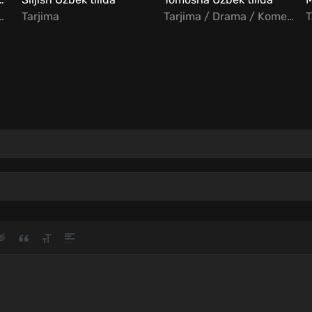
 Jangari / Drama
Tarjima
Tarjima / Drama / Komediya / Melodrama / Hind
T