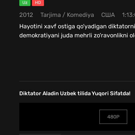
Uz
HD
2012
Tarjima
/
Komediya
США
1:13
Hayotini xavf ostiga qo'yadigan diktator
demokratiyani juda mehrli zo'ravonlikni ol
Diktator Aladin Uzbek tilida Yuqori Sifatda!
480P