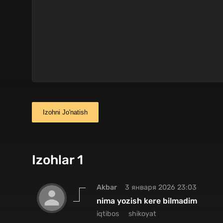
Izohni Jo'natish
Izohlar 1
Akbar
3 января 2026 23:03
nima yozish kere bilmadim
iqtibos
shikoyat