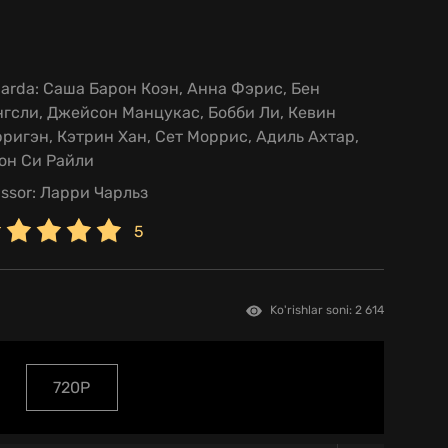
larda:
Саша Барон Коэн, Анна Фэрис, Бен
гсли, Джейсон Манцукас, Бобби Ли, Кевин
ригэн, Кэтрин Хан, Сет Моррис, Адиль Ахтар,
он Си Райли
issor:
Ларри Чарльз
5
Ko'rishlar soni: 2 614
720P