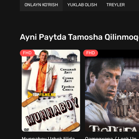
ONLAYN KO'RISH
YUKLAB OLISH
TREYLER
Ayni Paytda Tamosha Qilinmo
FHD
FHD
Munnaboy Uzbek tilida
Qamoqxona /