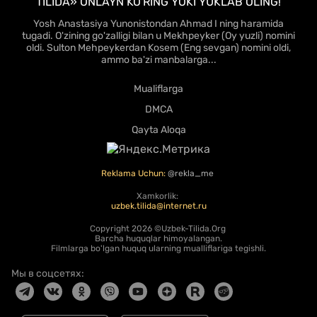
TILIDA» ONLAYN KO'RING YOKI YUKLAB OLING!
Yosh Anastasiya Yunonistondan Ahmad I ning haramida
tugadi. O'zining go'zalligi bilan u Mekhpeyker (Oy yuzli) nomini
oldi. Sulton Mehpeykerdan Kosem (Eng sevgan) nomini oldi,
ammo ba'zi manbalarga...
Mualiflarga
DMCA
Qayta Aloqa
Reklama Uchun:
@rekla_me
Xamkorlik:
uzbek.tilida@internet.ru
Copyright
2026 ©Uzbek-Tilida.Org
Barcha huquqlar himoyalangan.
Filmlarga bo'lgan huquq ularning mualliflariga tegishli.
Мы в соцсетях: