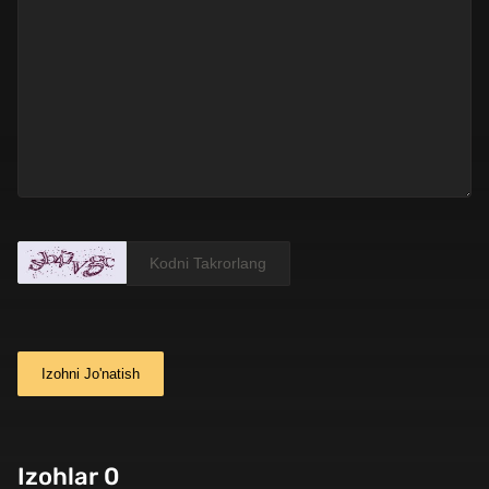
Izohni Jo'natish
Izohlar 0