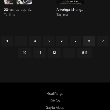
20-asr qaroqchilari / Yigirmanchi asr qaroqchilari Uzbek Tilida
Arvohga ishongan qiz / 1920 yil: Yurak dahshatlari / Qalb daxshatlari Uzbek Tilida
Tarjima
Tarjima
1
...
4
5
6
7
8
9
10
11
12
...
811
Mualiflarga
DMCA
Qayta Aloqa