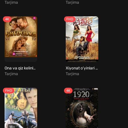
Tarjima
Tarjima
4K
FHD
Ona va qiz kelinlar / Ot minish marosimi Uzbek Tilida
Xiyonat o'yinlari / Romeo tezkor yo'li / Romeoning qisqa yo'li Uzbek Tilida
Tarjima
Tarjima
FHD
4K
18+