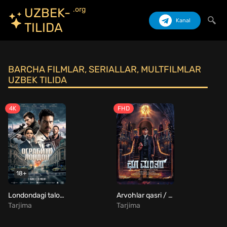
.org
UZBEK-
Kanal
TILIDA
Izlash
BARCHA FILMLAR, SERIALLAR, MULTFILMLAR
UZBEK TILIDA
4K
FHD
18+
Londondagi talonchilik / Britaniyadagi o'g'irlik Uzbek Tilida
Arvohlar qasri / Sehrgarlik: Qasos / La'nat: Qasos Uzbek Tilida
Tarjima
Tarjima