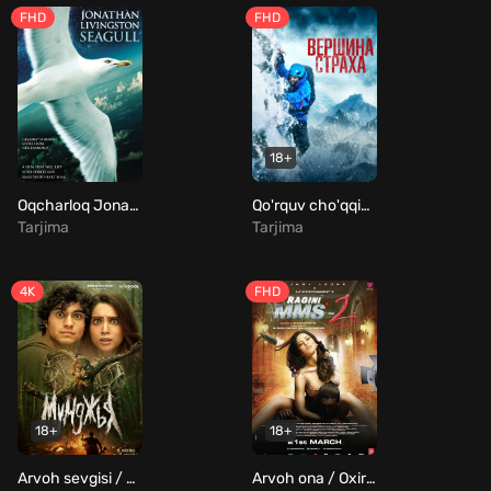
FHD
FHD
18+
Oqcharloq Jonatan Livingston / Jonatan Livingston laqabli chayka Uzbek Tilida
Qo'rquv cho'qqisi / Qo'rquv tog'i / Cho'qqi / Qo'rquv tepaligi Uzbek Tilida
Tarjima
Tarjima
4K
FHD
18+
18+
Arvoh sevgisi / Munjya Uzbek Tilida
Arvoh ona / Oxirgi kirish 2 / Ragini: So'nggi MMS xabar 2 Uzbek Tilida